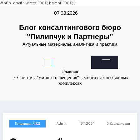
et
#n8n-chat { width: 100%; height: 100%; }
deneme bonusu
Padişahbet
online casinos
online casinos
non gamesto
Перейти
07.08.2026
к
содержимому
Блог консалтингового бюро
"Пилипчук и Партнеры"
Актуальные материалы, аналитика и практика
Главная
Системы “умного освещения” в многоэтажных жилых
комплексах
Концепции МКД
Admin
18.11.2024
0 Комментарии