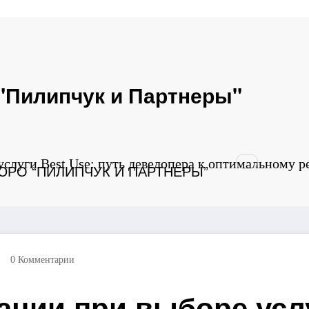
n gamestop casinos
non gamestop casinos
non gamestop casin
"Пилипчук и Партнеры"
слуги Best Use: путь девелопера к оптимальному 
РО “ПИЛИПЧУК И ПАРТНЕРЫ”
0 Комментарии
ции при выборе услу