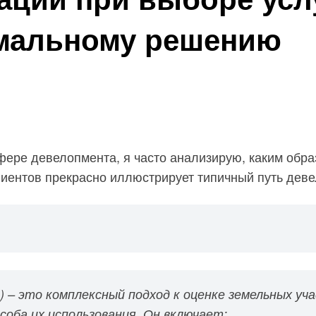
имальному решению
фере девелопмента, я часто анализирую, каким обра
лиентов прекрасно иллюстрирует типичный путь деве
) – это комплексный подход к оценке земельных уч
оба их использования. Он включает: