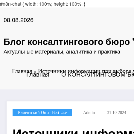
andpashabet
#n8n-chat { width: 100%; height: 100%; }
türk ifşa
Padişahbet
online casinos
online casinos
no
Перейти
к
08.08.2026
содержимому
Блог консалтингового бюро 
Актуальные материалы, аналитика и практика
Главная
Источники информации при выборе у
Главная
О КОНСАЛТИНГОВОМ БЮ
Клиентский Опыт Best Use
Admin
31.10.2024
Источники информа