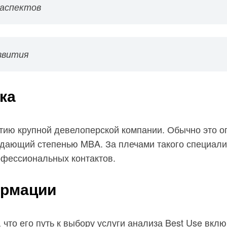
 аспектов
звития
ка
витию крупной девелоперской компании. Обычно это
адающий степенью MBA. За плечами такого специалис
офессиональных контактов.
ормации
 что его путь к выбору услуги анализа Best Use вкл