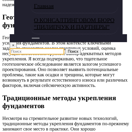
надежности сооружений на десятилетия вперед.
Главная
Геотехнические основы укрепления
О КОНСАЛТИНГОВОМ БЮРО
фундаментов
“ПИЛИПЧУК И ПАРТНЕРЫ”
Геотехника является важнейшим аспектом проектирования и
усиления фундаментов. В этом контексте ключевыми
×
задачами становятся анализ грунтовых условий, оценка
несущей способности грунта и выбор адекватных методов
укрепления. Я всегда подчеркиваю, что тщательное
геотехническое обследование является залогом успешного
проектирования. Оно позволяет выявить потенциальные
проблемы, такие как осадки и трещины, которые могут
возникнуть в результате естественного износа или различных
факторов, включая сейсмическую активность.
Традиционные методы укрепления
фундаментов
Несмотря на стремительное развитие новых технологий,
традиционные методы укрепления фундаментов по-прежнему
занимают свое место в практике. Они хорошо