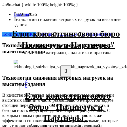
labet
#n8n-chat { width: 100%; height: 100%; }
deneme bonusu
Padişahbet
online casinos
online casinos
non gamest
Перейти
Главная
07.08.2026
к
Технологии снижения ветровых нагрузок на высотные
содержимому
здания
Блог консалтингового бюро
Концепции МКД
admin
22.11.2024
0 Комментарии
"Пилипчук и Партнеры"
Технологии снижения ветровых нагрузок на
высотные здания
Актуальные материалы, аналитика и практика
Технологии снижения ветровых нагрузок на
×
высотные здания
Блог консалтингового
В качестве эксперта в области архитектуры и инженерии
высотных зданий я часто размышляю о непростой задаче,
бюро "Пилипчук и
стоящей перед нами — как обеспечить устойчивость и
безопасность округа, когда небоскрёбы растут ввысь. С
каждым новым проектом возникает вопрос: как же
Партнеры"
эффективно справляться с ветровыми нагрузками, которые
могут повлиять на конструкцию и комфорт людей,
Актуальные материалы, аналитика и