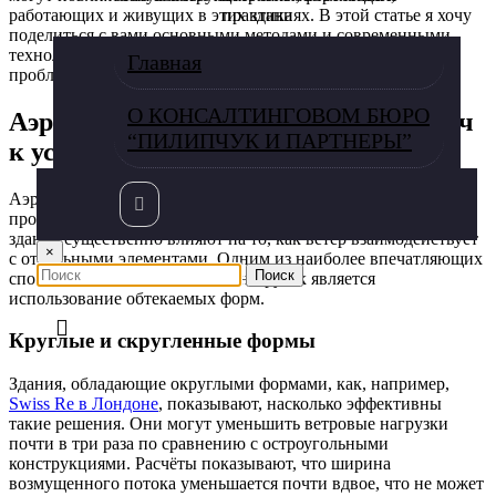
работающих и живущих в этих зданиях. В этой статье я хочу
практика
поделиться с вами основными методами и современными
технологиями, которые могут помочь решить эту важную
Главная
проблему.
О КОНСАЛТИНГОВОМ БЮРО
Аэродинамика зданий: основной ключ
“ПИЛИПЧУК И ПАРТНЕРЫ”
к успеху
Аэродинамика зданий является важнейшим аспектом
проектирования высотных конструкций. Форма и дизайн
здания существенно влияют на то, как ветер взаимодействует
×
с отдельными элементами. Одним из наиболее впечатляющих
способов снижения ветровых нагрузок является
использование обтекаемых форм.
Круглые и скругленные формы
Здания, обладающие округлыми формами, как, например,
Swiss Re в Лондоне
, показывают, насколько эффективны
такие решения. Они могут уменьшить ветровые нагрузки
почти в три раза по сравнению с остроугольными
конструкциями. Расчёты показывают, что ширина
возмущенного потока уменьшается почти вдвое, что не может