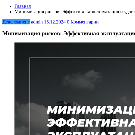
Главная
Минимизация рисков: Эффективная эксплуатация и удовл
Девеломпент
admin
15.12.2024
0 Комментарии
Минимизация рисков: Эффективная эксплуатация 