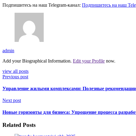
Подпишитесь на наш Telegram-канал:
Подпишитесь на наш Tele
admin
Add your Biographical Information.
Edit your Profile
now.
view all posts
Previous post
Управление жилыми комплексами: Полезные рекомендации п
Next post
Новые горизонты для бизнеса: Упрощение процесса разраб
Related Posts