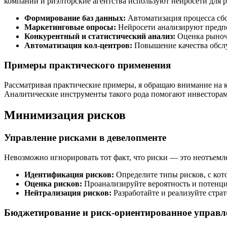
компании и риэлторские агентства используют нейросети для 
Формирование баз данных:
Автоматизация процесса сбо
Маркетинговые опросы:
Нейросети анализируют предпо
Конкурентный и статистический анализ:
Оценка рыночн
Автоматизация кол-центров:
Повышение качества обсл
Примеры практического применения
Рассматривая практические примеры, я обращаю внимание на ко
Аналитические инструменты такого рода помогают инвестора
Минимизация рисков
Управление рисками в девелопменте
Невозможно игнорировать тот факт, что риски — это неотъемл
Идентификация рисков:
Определите типы рисков, с кот
Оценка рисков:
Проанализируйте вероятность и потенци
Нейтрализация рисков:
Разработайте и реализуйте стра
Бюджетирование и риск-ориентированное управл