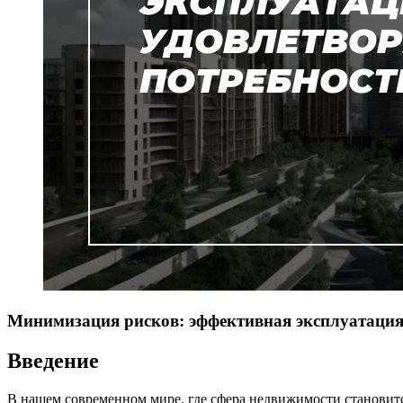
Минимизация рисков: эффективная эксплуатация 
Введение
В нашем современном мире, где сфера недвижимости становит