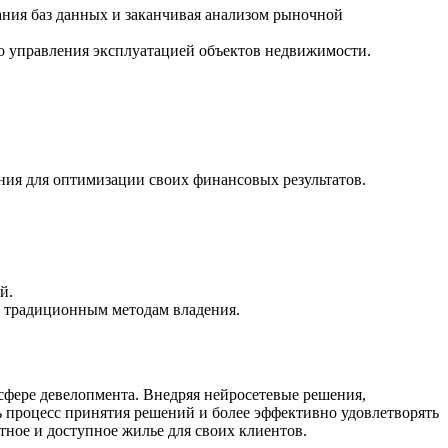
ания баз данных и заканчивая анализом рыночной
о управления эксплуатацией объектов недвижимости.
ия для оптимизации своих финансовых результатов.
й.
у традиционным методам владения.
фере девелопмента. Внедряя нейросетевые решения,
 процесс принятия решений и более эффективно удовлетворять
тное и доступное жилье для своих клиентов.