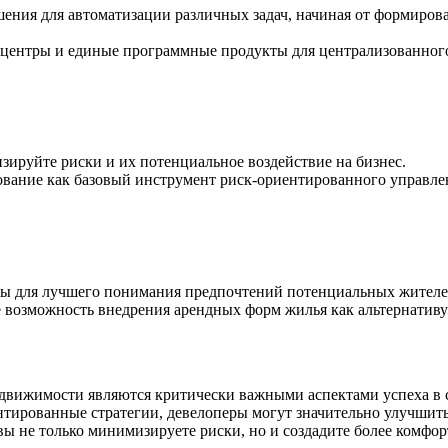
ения для автоматизации различных задач, начиная от формиров
 центры и единые программные продукты для централизованног
зируйте риски и их потенциальное воздействие на бизнес.
ание как базовый инструмент риск-ориентированного управлен
ы для лучшего понимания предпочтений потенциальных жителе
 возможность внедрения арендных форм жилья как альтернатив
движимости являются критически важными аспектами успеха в с
тированные стратегии, девелоперы могут значительно улучшить
вы не только минимизируете риски, но и создадите более комфор