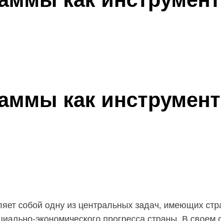
аммы как инструмент
яет собой одну из центральных задач, имеющих стр
циально-экономического прогресса страны. В своем