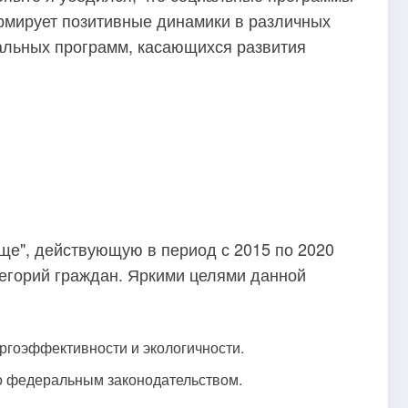
ормирует позитивные динамики в различных
иальных программ, касающихся развития
е", действующую в период с 2015 по 2020
тегорий граждан. Яркими целями данной
гоэффективности и экологичности.
о федеральным законодательством.