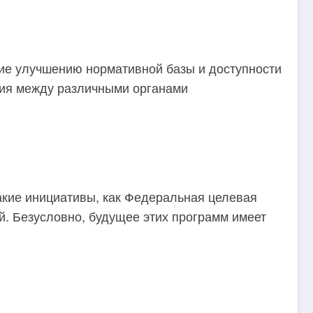
ие улучшению нормативной базы и доступности
вия между различными органами
кие инициативы, как Федеральная целевая
. Безусловно, будущее этих программ имеет