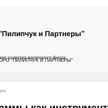
casinos
non gamestop casinos
non gamestop casinos
non gamest
"Пилипчук и Партнеры"
ент развития жилищного фонда
РО “ПИЛИПЧУК И ПАРТНЕРЫ”
арии
аммы как инструмент