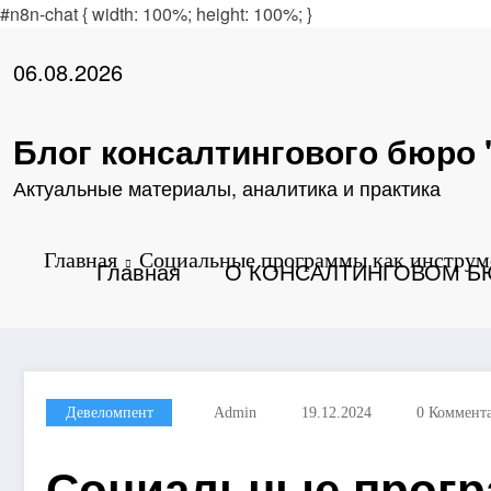
leri
#n8n-chat { width: 100%; height: 100%; }
pusulabet
deneme bonusu
Padişahbet
online casinos
online 
Перейти
к
06.08.2026
содержимому
Блог консалтингового бюро 
Актуальные материалы, аналитика и практика
Главная
Социальные программы как инструм
Главная
О КОНСАЛТИНГОВОМ БЮ
Девеломпент
Admin
19.12.2024
0 Коммент
Социальные прогр