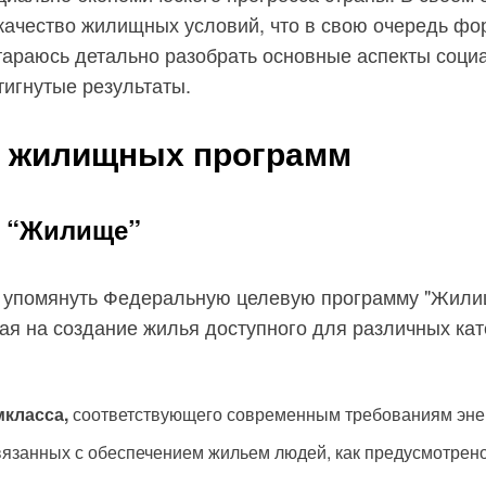
 качество жилищных условий, что в свою очередь ф
стараюсь детально разобрать основные аспекты соц
тигнутые результаты.
х жилищных программ
а “Жилище”
е упомянуть Федеральную целевую программу "Жилищ
ая на создание жилья доступного для различных ка
класса,
соответствующего современным требованиям энер
язанных с обеспечением жильем людей, как предусмотрен