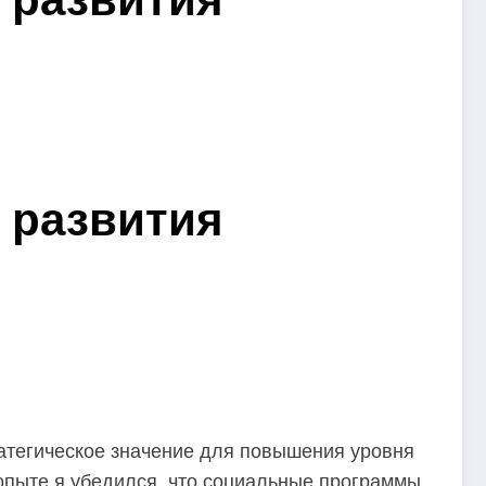
 развития
атегическое значение для повышения уровня
 опыте я убедился, что социальные программы