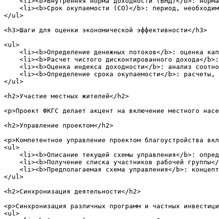
    <li><b>Внутренняя норма доходности (ВНД)</b>: норма
    <li><b>Срок окупаемости (СО)</b>: период, необходим
</ul>

<h3>Шаги для оценки экономической эффективности</h3>

<ul>

    <li><b>Определение денежных потоков</b>: оценка кап
    <li><b>Расчет чистого дисконтированного дохода</b>:
    <li><b>Оценка индекса доходности</b>: анализ соотно
    <li><b>Определение срока окупаемости</b>: расчеты, 
</ul>

<h2>Участие местных жителей</h2>

<p>Проект ФКГС делает акцент на включение местного насе
<h2>Управление проектом</h2>

<p>Компетентное управление проектом благоустройства вкл
<ul>

    <li><b>Описание текущей схемы управления</b>: опред
    <li><b>Получение списка участников рабочей группы</
    <li><b>Предполагаемая схема управления</b>: концепт
</ul>

<h2>Синхронизация деятельности</h2>

<p>Синхронизация различных программ и частных инвестици
<ul>
