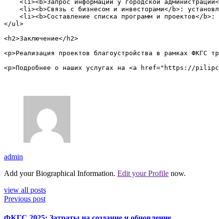
    <li><b>Запрос информации у городской администрации<
    <li><b>Связь с бизнесом и инвесторами</b>: установл
    <li><b>Составление списка программ и проектов</b>: 
</ul>

<h2>Заключение</h2>

<p>Реализация проектов благоустройства в рамках ФКГС тр
admin
Add your Biographical Information.
Edit your Profile
now.
view all posts
Previous post
ФКГС 2025: Затраты на создание и обновление