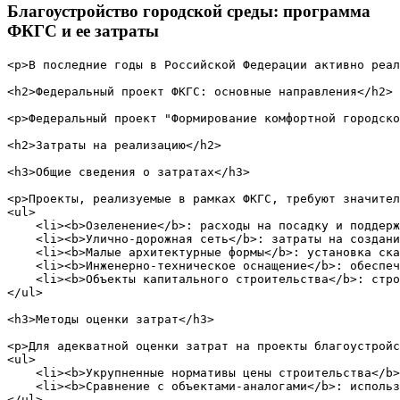
Благоустройство городской среды: программа
ФКГС и ее затраты
<p>В последние годы в Российской Федерации активно реал
<h2>Федеральный проект ФКГС: основные направления</h2>

<p>Федеральный проект "Формирование комфортной городско
<h2>Затраты на реализацию</h2>

<h3>Общие сведения о затратах</h3>

<p>Проекты, реализуемые в рамках ФКГС, требуют значител
<ul>

    <li><b>Озеленение</b>: расходы на посадку и поддерж
    <li><b>Улично-дорожная сеть</b>: затраты на создани
    <li><b>Малые архитектурные формы</b>: установка ска
    <li><b>Инженерно-техническое оснащение</b>: обеспеч
    <li><b>Объекты капитального строительства</b>: стро
</ul>

<h3>Методы оценки затрат</h3>

<p>Для адекватной оценки затрат на проекты благоустройс
<ul>

    <li><b>Укрупненные нормативы цены строительства</b>
    <li><b>Сравнение с объектами-аналогами</b>: использ
</ul>
