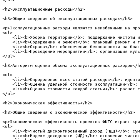
<h2>Эксплуатационные расходы</h2>

<h3>Общие сведения об эксплуатационных расходах</h3>

<p>Эксплуатационные расходы являются неизбежными на про
<ul>

    <li><b>Уборка территории</b>: поддержание чистоты и
    <li><b>Содержание и ремонт</b>: плановый ремонт и т
    <li><b>Охрана</b>: обеспечение безопасности на благ
    <li><b>Проведение мероприятий</b>: организация куль
</ul>

<h3>Алгоритм оценки объема эксплуатационных расходов</h
<ul>

    <li><b>Определение всех статей расходов</b>: иденти
    <li><b>Оценка удельной стоимости эксплуатации</b>: 
    <li><b>Оценка стоимости каждой статьи</b>: расчет с
</ul>

<h2>Экономическая эффективность</h2>

<h3>Общие сведения о экономической эффективности</h3>

<p>Экономическая эффективность проектов ФКГС играет кри
<ul>

    <li><b>Чистый дисконтированный доход (ЧДД)</b>: сум
    <li><b>Индекс доходности (ИД)</b>: отношение чистог