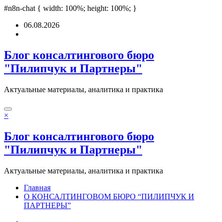
asino siteleri
#n8n-chat { width: 100%; height: 100%; }
deneme bonusu
Padişahbet
online casinos
online casinos
non
Перейти
06.08.2026
к
содержимому
Блог консалтингового бюро
"Пилипчук и Партнеры"
Актуальные материалы, аналитика и практика
×
Блог консалтингового бюро
"Пилипчук и Партнеры"
Актуальные материалы, аналитика и практика
Главная
О КОНСАЛТИНГОВОМ БЮРО “ПИЛИПЧУК И
ПАРТНЕРЫ”