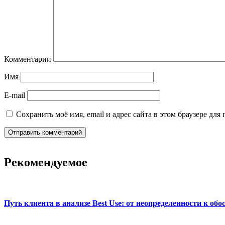
Комментарии
Имя
E-mail
Сохранить моё имя, email и адрес сайта в этом браузере д
Рекомендуемое
Путь клиента в анализе Best Use: от неопределенности к о