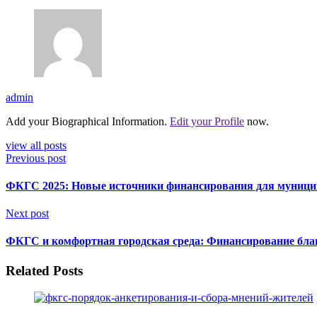
admin
Add your Biographical Information.
Edit your Profile
now.
view all posts
Previous post
ФКГС 2025: Новые источники финансирования для муници
Next post
ФКГС и комфортная городская среда: Финансирование бла
Related Posts