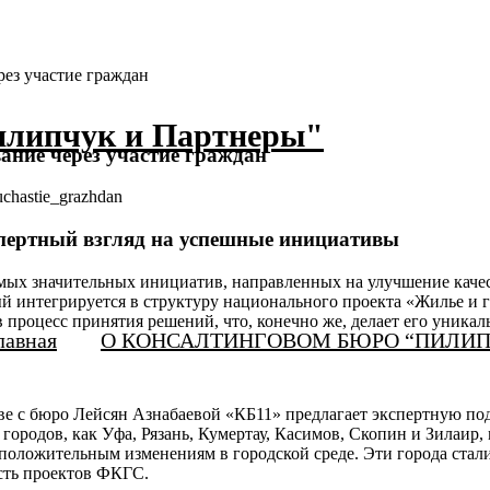
gamestop casinos
non gamestop casinos
non gamestop casinos
non game
ез участие граждан
илипчук и Партнеры"
ние через участие граждан
пертный взгляд на успешные инициативы
мых значительных инициатив, направленных на улучшение качес
интегрируется в структуру национального проекта «Жилье и го
в процесс принятия решений, что, конечно же, делает его уник
лавная
О КОНСАЛТИНГОВОМ БЮРО “ПИЛИП
е с бюро Лейсян Азнабаевой «КБ11» предлагает экспертную под
городов, как Уфа, Рязань, Кумертау, Касимов, Скопин и Зилаир,
положительным изменениям в городской среде. Эти города ста
сть проектов ФКГС.