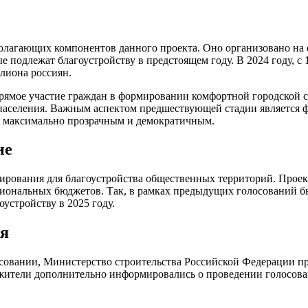
олагающих компонентов данного проекта. Оно организовано на 
 подлежат благоустройству в предстоящем году. В 2024 году, с 
ллиона россиян.
рямое участие граждан в формировании комфортной городской ср
населения. Важным аспектом предшествующей стадии является ф
сс максимально прозрачным и демократичным.
ие
сирования для благоустройства общественных территорий. Прое
ональных бюджетов. Так, в рамках предыдущих голосований было
устройству в 2025 году.
я
лосовании, Министерство строительства Российской Федерации
 жители дополнительно информировались о проведении голосован