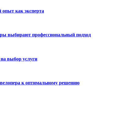
й опыт как эксперта
оперы выбирают профессиональный подход
 на выбор услуги
девелопера к оптимальному решению