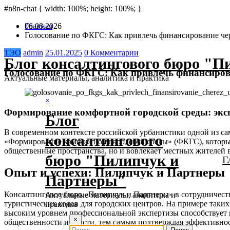
eri
#n8n-chat { width: 100%; height: 100%; }
pusulabet
deneme bonusu
Padişahbet
online casinos
online casinos
non 
Перейти
06.08.2026
Главная
к
Голосование по ФКГС: Как привлечь финансирование чер
содержимому
ТЭО
admin
25.01.2025
0 Комментарии
Блог консалтингового бюро "П
Голосование по ФКГС: Как привлечь финансирова
Актуальные материалы, аналитика и практика
×
Формирование комфортной городской среды: экс
Блог
В современном контексте российской урбанистики одной из са
консалтингового
«Формирование комфортной городской среды» (ФКГС), который 
общественные пространства, но и вовлекает местных жителей 
бюро "Пилипчук и
Г
Опыт и успехи: Пилипчук и Партнеры
Партнеры"
Консалтинговое бюро «Пилипчук и Партнеры» в сотрудничеств
Актуальные материалы, аналитика и
туристических кодов для городских центров. На примере таких 
практика
высоким уровнем профессиональной экспертизы способствует 
×
общественности и власти, тем самым подтверждая эффективно