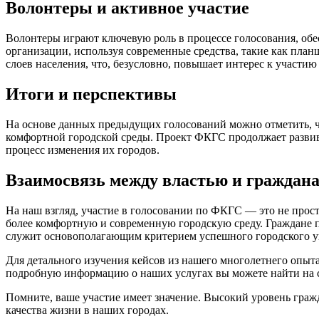
Волонтеры и активное участие
Волонтеры играют ключевую роль в процессе голосования, обе
организации, используя современные средства, такие как план
слоев населения, что, безусловно, повышает интерес к участию 
Итоги и перспективы
На основе данных предыдущих голосований можно отметить, чт
комфортной городской среды. Проект ФКГС продолжает развива
процесс изменения их городов.
Взаимосвязь между властью и граждан
На наш взгляд, участие в голосовании по ФКГС — это не прост
более комфортную и современную городскую среду. Граждане п
служит основополагающим критерием успешного городского у
Для детального изучения кейсов из нашего многолетнего опыт
подробную информацию о наших услугах вы можете найти на 
Помните, ваше участие имеет значение. Высокий уровень граж
качества жизни в наших городах.