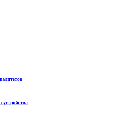
палитетов
гоустройства