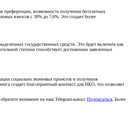
ые преференции, возможность получения бесплатных
вых взносов с 30% до 7,6%. Это создает более
деленных государственных средств. Это будет включать как
ачительной степени способствует достижению заявленных
ации социально значимых проектов и получения
нга создает благоприятный контекст для НКО, что позволяет
 обратите внимание на наш Telegram-канал:
Подписаться
. Более