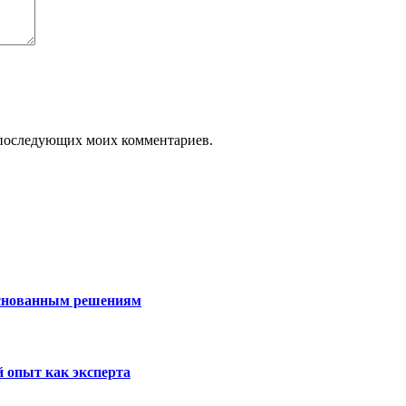
ля последующих моих комментариев.
боснованным решениям
й опыт как эксперта