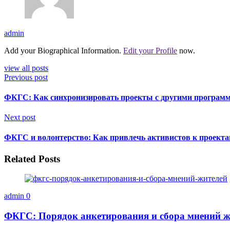
admin
Add your Biographical Information.
Edit your Profile
now.
view all posts
Previous post
ФКГС: Как синхронизировать проекты с другими програм
Next post
ФКГС и волонтерство: Как привлечь активистов к проект
Related Posts
admin
0
ФКГС: Порядок анкетирования и сбора мнений ж