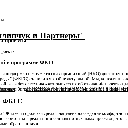
amestop casinos
non gamestop casinos
non gamestop casinos
non gamest
ты
илипчук и Партнеры"
а проекты
ций в программе ФКГС
ная поддержка некоммерческих организаций (НКО) достигает нов
реды” (ФКГС) становится крайне актуальной. Мы, консалтингов
ной разработке технико-экономических обоснований проектов 
лавная
О КОНСАЛТИНГОВОМ БЮРО “ПИЛИП
, Скопин и Зилаир, которые получили финансирование и были ус
ме ФКГС
“Жилье и городская среда”, нацелена на создание комфортной и
е горизонты в реализации социально значимых проектов, что ва
ыми образованиями.