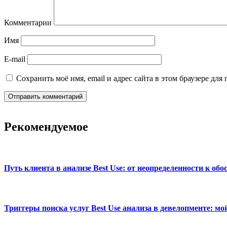
Комментарии
Имя
E-mail
Сохранить моё имя, email и адрес сайта в этом браузере д
Рекомендуемое
Путь клиента в анализе Best Use: от неопределенности к о
Триггеры поиска услуг Best Use анализа в девелопменте: мо