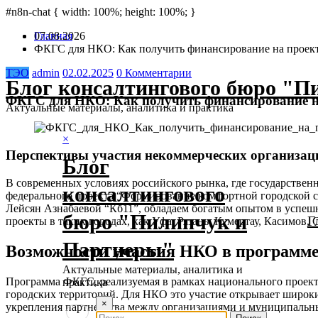
i
pusulabet
#n8n-chat { width: 100%; height: 100%; }
deneme bonusu
Padişahbet
online casinos
online casinos
non g
Перейти
07.08.2026
Главная
к
ФКГС для НКО: Как получить финансирование на проек
содержимому
ТЭО
admin
02.02.2025
0 Комментарии
Блог консалтингового бюро "П
ФКГС для НКО: Как получить финансирование н
Актуальные материалы, аналитика и практика
×
Перспективы участия некоммерческих организа
Блог
В современных условиях российского рынка, где государствен
консалтингового
федерального проекта “Формирование комфортной городской с
Лейсян Азнабаевой “Кб11”, обладаем богатым опытом в успеш
бюро "Пилипчук и
Г
проекты в таких городах, как Уфа, Рязань, Кумертау, Касимов
Партнеры"
Возможности участия НКО в програм
Актуальные материалы, аналитика и
Программа ФКГС, реализуемая в рамках национального проекта 
практика
городских территорий. Для НКО это участие открывает широки
×
укрепления партнерства между организациями и муниципальн