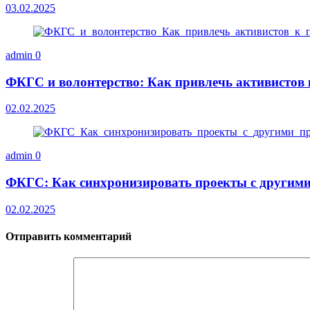
03.02.2025
admin
0
ФКГС и волонтерство: Как привлечь активистов 
02.02.2025
admin
0
ФКГС: Как синхронизировать проекты с другим
02.02.2025
Отправить комментарий