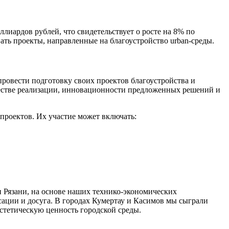
лиардов рублей, что свидетельствует о росте на 8% по
ть проекты, направленные на благоустройство urban-среды.
ровести подготовку своих проектов благоустройства и
честве реализации, инновационности предложенных решений и
проектов. Их участие может включать:
 Рязани, на основе наших технико-экономических
сации и досуга. В городах Кумертау и Касимов мы сыграли
стетическую ценность городской среды.