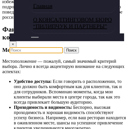
избежать рисков и повысить шансы на успех. Давайте
Главная
подробно рассмотрим ключевые факторы, влияющие на это
поведение, и проанализируем их эффективность на примере
российского рынка.
О КОНСАЛТИНГОВОМ БЮРО
“ПИЛИПЧУК И ПАРТНЕРЫ”
Факторы, влияющие на выбор
коммерческой недвижимости
×
Местоположение
Местоположение — пожалуй, самый значимый критерий
выбора. Лично я всегда акцентирую внимание на следующих
аспектах:
Удобство доступа:
Если говорить о расположении, то
оно должно быть комфортным как для клиентов, так и
для сотрудников. Вспоминаю моменты, когда мои
клиенты выбирали места в центре города, так как это
всегда привлекает большую аудиторию.
Проходимость и видимость:
Беспорно, высокая
проходимость и хорошая видимость способствуют
успеху бизнеса. Например, если ваш ресторан находится
в оживленном месте, шансы на успешное привлечение
клиентов увеличиваются многократно.