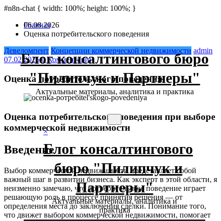
teleri
#n8n-chat { width: 100%; height: 100%; }
pusulabet
deneme bonusu
Padişahbet
online casinos
online casinos
n
Перейти
06.08.2026
Главная
к
Оценка потребительского поведения
содержимому
Девеломпент
Концепции коммерческой недвижимости
admin
Блог консалтингового бюро
07.02.2025
0 Комментарии
"Пилипчук и Партнеры"
Оценка потребительского поведения
Актуальные материалы, аналитика и практика
Оценка потребительского поведения при выборе
коммерческой недвижимости
×
Блог консалтингового
Введение
бюро "Пилипчук и
Выбор коммерческой недвижимости представляет собой
важный шаг в развитии бизнеса. Как эксперт в этой области, я
Партнеры"
неизменно замечаю, что потребительское поведение играет
решающую роль в процессе принятия решения — от
Актуальные материалы, аналитика и
определения места до заключения сделки. Понимание того,
практика
что движет выбором коммерческой недвижимости, помогает