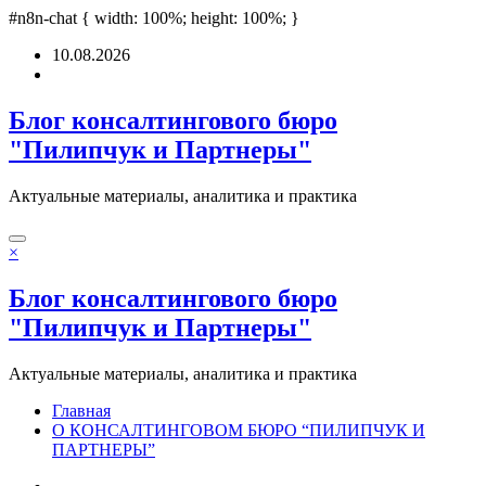
bet
#n8n-chat { width: 100%; height: 100%; }
grandpashabet
deneme bonusu
Padişahbet
online casinos
online casino
Перейти
10.08.2026
к
содержимому
Блог консалтингового бюро
"Пилипчук и Партнеры"
Актуальные материалы, аналитика и практика
×
Блог консалтингового бюро
"Пилипчук и Партнеры"
Актуальные материалы, аналитика и практика
Главная
О КОНСАЛТИНГОВОМ БЮРО “ПИЛИПЧУК И
ПАРТНЕРЫ”