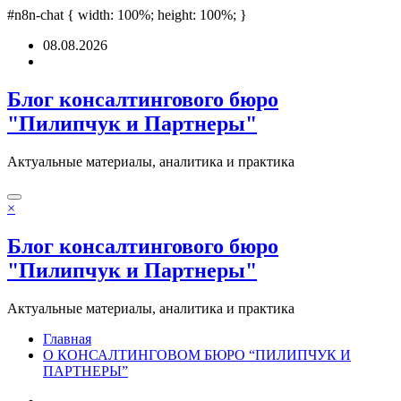
et
#n8n-chat { width: 100%; height: 100%; }
grandpashabet
türk ifşa
Padişahbet
online casinos
online casinos
non ga
Перейти
08.08.2026
к
содержимому
Блог консалтингового бюро
"Пилипчук и Партнеры"
Актуальные материалы, аналитика и практика
×
Блог консалтингового бюро
"Пилипчук и Партнеры"
Актуальные материалы, аналитика и практика
Главная
О КОНСАЛТИНГОВОМ БЮРО “ПИЛИПЧУК И
ПАРТНЕРЫ”