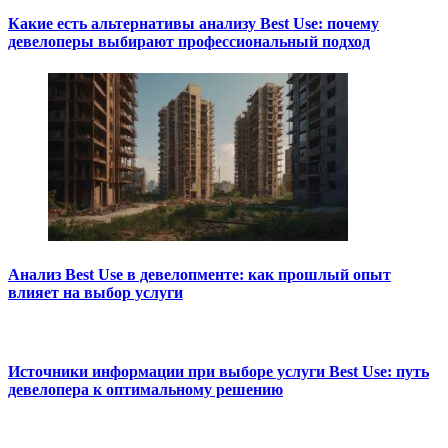
Какие есть альтернативы анализу Best Use: почему
девелоперы выбирают профессиональный подход
Анализ Best Use в девелопменте: как прошлый опыт
влияет на выбор услуги
Источники информации при выборе услуги Best Use: путь
девелопера к оптимальному решению