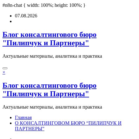
sulabet
#n8n-chat { width: 100%; height: 100%; }
deneme bonusu
Padişahbet
online casinos
online casinos
non game
Перейти
07.08.2026
к
содержимому
Блог консалтингового бюро
"Пилипчук и Партнеры"
Актуальные материалы, аналитика и практика
×
Блог консалтингового бюро
"Пилипчук и Партнеры"
Актуальные материалы, аналитика и практика
Главная
О КОНСАЛТИНГОВОМ БЮРО “ПИЛИПЧУК И
ПАРТНЕРЫ”