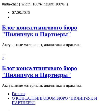
eleri
#n8n-chat { width: 100%; height: 100%; }
pusulabet
deneme bonusu
Padişahbet
online casinos
online casinos
no
Перейти
07.08.2026
к
содержимому
Блог консалтингового бюро
"Пилипчук и Партнеры"
Актуальные материалы, аналитика и практика
×
Блог консалтингового бюро
"Пилипчук и Партнеры"
Актуальные материалы, аналитика и практика
Главная
О КОНСАЛТИНГОВОМ БЮРО “ПИЛИПЧУК И
ПАРТНЕРЫ”