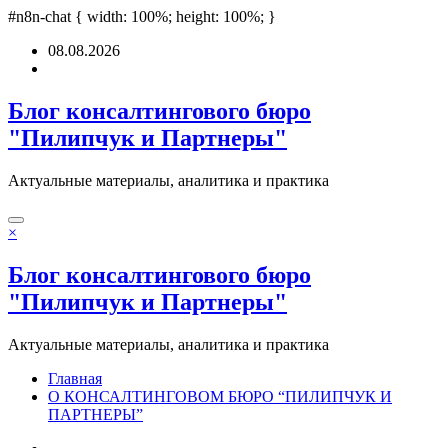
andpashabet
#n8n-chat { width: 100%; height: 100%; }
türk ifşa
Padişahbet
online casinos
online casinos
non gamesto
Перейти
08.08.2026
к
содержимому
Блог консалтингового бюро
"Пилипчук и Партнеры"
Актуальные материалы, аналитика и практика
×
Блог консалтингового бюро
"Пилипчук и Партнеры"
Актуальные материалы, аналитика и практика
Главная
О КОНСАЛТИНГОВОМ БЮРО “ПИЛИПЧУК И
ПАРТНЕРЫ”