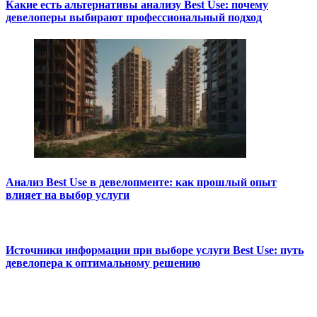
Какие есть альтернативы анализу Best Use: почему
девелоперы выбирают профессиональный подход
Анализ Best Use в девелопменте: как прошлый опыт
влияет на выбор услуги
Источники информации при выборе услуги Best Use: путь
девелопера к оптимальному решению