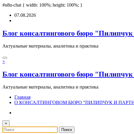
grandpashabet
#n8n-chat { width: 100%; height: 100%; }
deneme bonusu
Padişahbet
online casinos
online casinos
n
Перейти
07.08.2026
к
содержимому
Блог консалтингового бюро "Пилипчук
Актуальные материалы, аналитика и практика
×
Блог консалтингового бюро "Пилипчук
Актуальные материалы, аналитика и практика
Главная
О КОНСАЛТИНГОВОМ БЮРО “ПИЛИПЧУК И ПАРТ
×