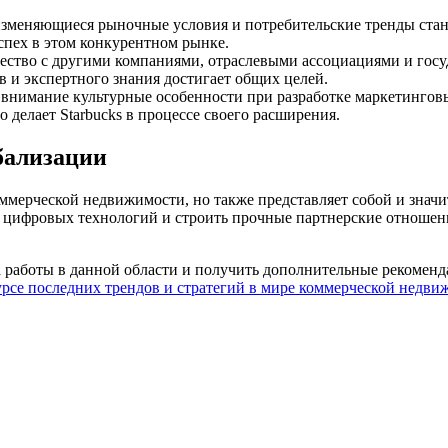
изменяющиеся рыночные условия и потребительские тренды стан
спех в этом конкурентном рынке.
ство с другими компаниями, отраслевыми ассоциациями и госуд
 и экспертного знания достигает общих целей.
внимание культурные особенности при разработке маркетинговы
 делает Starbucks в процессе своего расширения.
бализации
ммерческой недвижимости, но также представляет собой и значи
цифровых технологий и строить прочные партнерские отношени
а работы в данной области и получить дополнительные рекоменд
курсе последних трендов и стратегий в мире коммерческой недви