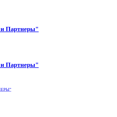
on gamestop casinos
non gamestop casinos
non gamestop casinos
non ga
 и Партнеры"
 и Партнеры"
НЕРЫ”