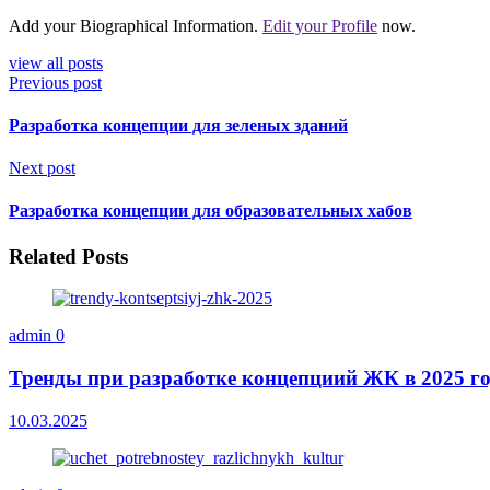
Add your Biographical Information.
Edit your Profile
now.
view all posts
Previous post
Разработка концепции для зеленых зданий
Next post
Разработка концепции для образовательных хабов
Related Posts
admin
0
Тренды при разработке концепциий ЖК в 2025 го
10.03.2025