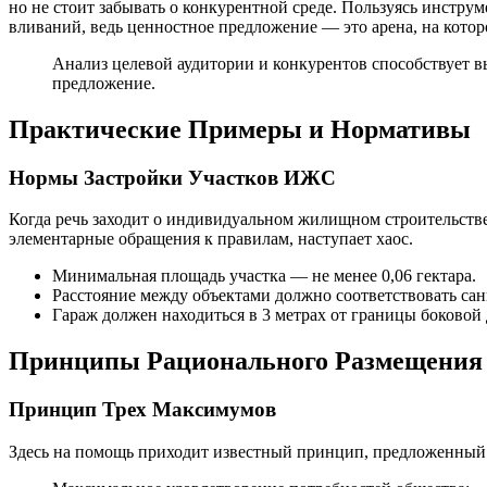
но не стоит забывать о конкурентной среде. Пользуясь инстру
вливаний, ведь ценностное предложение — это арена, на кото
Анализ целевой аудитории и конкурентов способствует 
предложение.
Практические Примеры и Нормативы
Нормы Застройки Участков ИЖС
Когда речь заходит о индивидуальном жилищном строительстве
элементарные обращения к правилам, наступает хаос.
Минимальная площадь участка — не менее 0,06 гектара.
Расстояние между объектами должно соответствовать с
Гараж должен находиться в 3 метрах от границы боковой 
Принципы Рационального Размещения
Принцип Трех Максимумов
Здесь на помощь приходит известный принцип, предложенный 