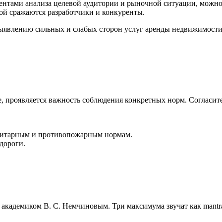
ментами анализа целевой аудитории и рыночной ситуации, можно 
рой сражаются разработчики и конкуренты.
выявлению сильных и слабых сторон услуг аренды недвижимости
, проявляется важность соблюдения конкретных норм. Согласите
анитарным и противопожарным нормам.
дороги.
академиком В. С. Немчиновым. Три максимума звучат как mantr