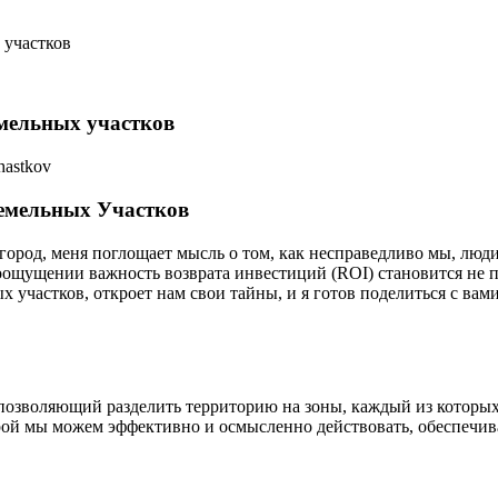
 участков
мельных участков
емельных Участков
 город, меня поглощает мысль о том, как несправедливо мы, люд
ощущении важность возврата инвестиций (ROI) становится не пр
х участков, откроет нам свои тайны, и я готов поделиться с в
 позволяющий разделить территорию на зоны, каждый из которых
оторой мы можем эффективно и осмысленно действовать, обеспеч