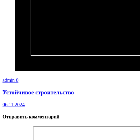
admin
0
Устойчивое строительство
06.11.2024
Отправить комментарий