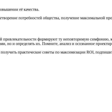
овышении её качества.
творение потребностей общества, получение максимальной про
ой привлекательности формируют ту неповторимую симфонию, к
дами, но и определять их. Помните, анализ и осознанное проекти
и получить практические советы по максимизации ROI, подпишит