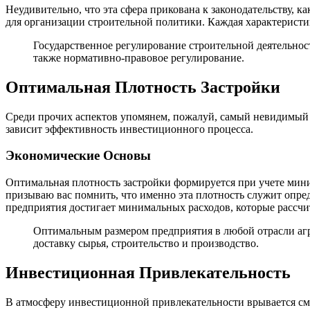
Неудивительно, что эта сфера прикована к законодательству, 
для организации строительной политики. Каждая характеристик
Государственное регулирование строительной деятельнос
также нормативно-правовое регулирование.
Оптимальная Плотность Застройки
Среди прочих аспектов упомянем, пожалуй, самый невидимый —
зависит эффективность инвестиционного процесса.
Экономические Основы
Оптимальная плотность застройки формируется при учете мин
призываю вас помнить, что именно эта плотность служит опр
предприятия достигает минимальных расходов, которые рассчи
Оптимальным размером предприятия в любой отрасли аг
доставку сырья, строительство и производство.
Инвестиционная Привлекательность
В атмосферу инвестиционной привлекательности врывается сме