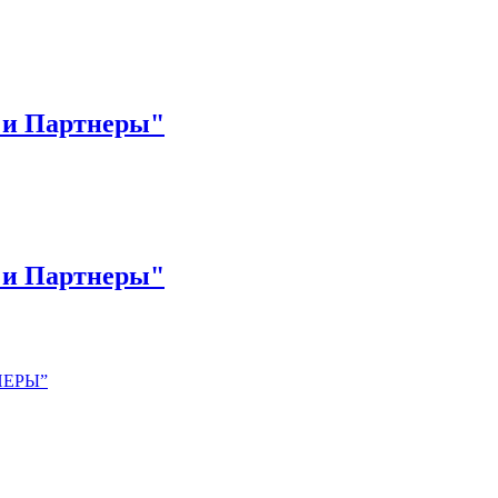
mestop casinos
non gamestop casinos
non gamestop casinos
non gamesto
 и Партнеры"
 и Партнеры"
НЕРЫ”