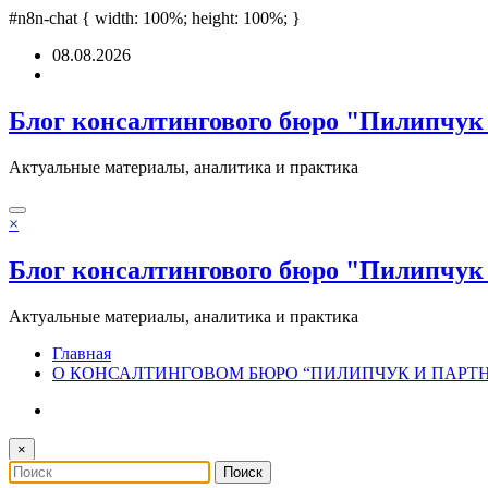
et
#n8n-chat { width: 100%; height: 100%; }
grandpashabet
türk ifşa
Padişahbet
online casinos
online casinos
non ga
Перейти
08.08.2026
к
содержимому
Блог консалтингового бюро "Пилипчук
Актуальные материалы, аналитика и практика
×
Блог консалтингового бюро "Пилипчук
Актуальные материалы, аналитика и практика
Главная
О КОНСАЛТИНГОВОМ БЮРО “ПИЛИПЧУК И ПАРТ
×