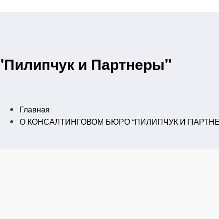
 casinos
non gamestop casinos
non gamestop casinos
non game
"Пилипчук и Партнеры"
Главная
О КОНСАЛТИНГОВОМ БЮРО “ПИЛИПЧУК И ПАРТН