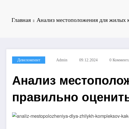
Главная
Анализ местоположения для жилых к
Девеломпент
Admin
09.12.2024
0 Коммент
Анализ местополож
правильно оценит