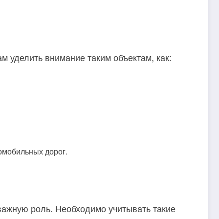
 уделить внимание таким объектам, как:
омобильных дорог.
важную роль. Необходимо учитывать такие