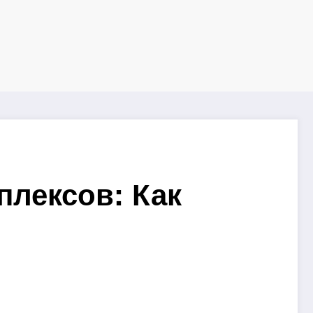
лексов: Как