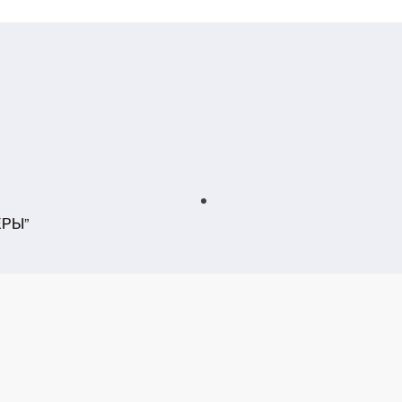
stop casinos
non gamestop casinos
non gamestop casinos
non 
ЕРЫ”