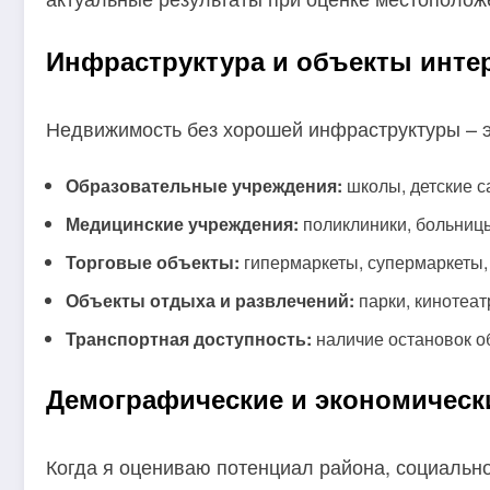
Инфраструктура и объекты инте
Недвижимость без хорошей инфраструктуры – э
Образовательные учреждения:
школы, детские с
Медицинские учреждения:
поликлиники, больницы
Торговые объекты:
гипермаркеты, супермаркеты,
Объекты отдыха и развлечений:
парки, кинотеат
Транспортная доступность:
наличие остановок о
Демографические и экономическ
Когда я оцениваю потенциал района, социальн