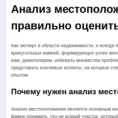
Анализ местополож
правильно оценит
Как эксперт в области недвижимости, я всегда 
краеугольных камней, формирующих успех жилог
вам, девелоперам, избежать множества пробле
представить ключевые аспекты, на которые сле
опытом.
Почему нужен анализ мес
Анализ местоположения является основным инс
Важно понимать, что не всякий участок, котор