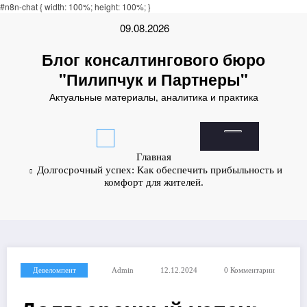
Padişahbet
#n8n-chat { width: 100%; height: 100%; }
online casinos
online casinos
non gamestop casinos
non gamestop casi
Перейти
09.08.2026
к
содержимому
Блог консалтингового бюро
"Пилипчук и Партнеры"
Актуальные материалы, аналитика и практика
Главная
Долгосрочный успех: Как обеспечить прибыльность и
комфорт для жителей.
Девеломпент
Admin
12.12.2024
0 Комментарии