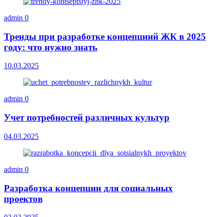
admin
0
Тренды при разработке концепциий ЖК в 2025
году: что нужно знать
10.03.2025
admin
0
Учет потребностей различных культур
04.03.2025
admin
0
Разработка концепции для социальных
проектов