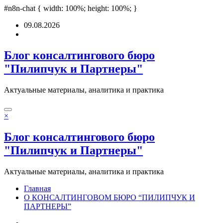
ipobet
#n8n-chat { width: 100%; height: 100%; }
grandpashabet
grandpashabet
türk ifşa
Padişahbet
online casinos
onl
Перейти
09.08.2026
к
содержимому
Блог консалтингового бюро
"Пилипчук и Партнеры"
Актуальные материалы, аналитика и практика
×
Блог консалтингового бюро
"Пилипчук и Партнеры"
Актуальные материалы, аналитика и практика
Главная
О КОНСАЛТИНГОВОМ БЮРО “ПИЛИПЧУК И
ПАРТНЕРЫ”