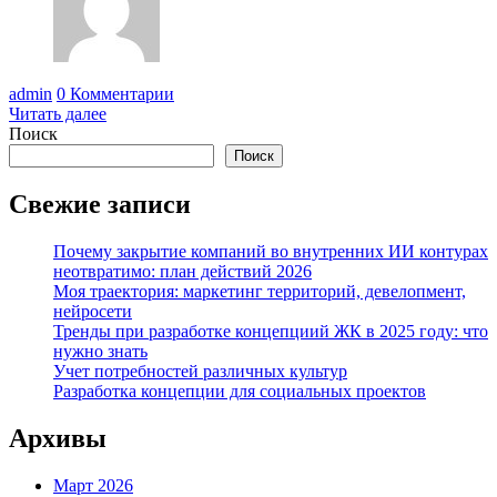
admin
0 Комментарии
Читать далее
Поиск
Поиск
Свежие записи
Почему закрытие компаний во внутренних ИИ контурах
неотвратимо: план действий 2026
Моя траектория: маркетинг территорий, девелопмент,
нейросети
Тренды при разработке концепциий ЖК в 2025 году: что
нужно знать
Учет потребностей различных культур
Разработка концепции для социальных проектов
Архивы
Март 2026