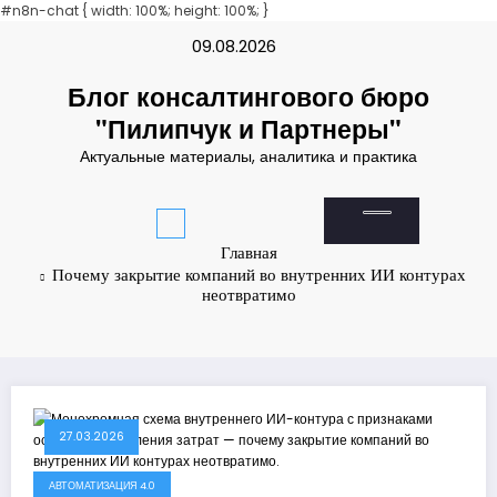
ashabet
#n8n-chat { width: 100%; height: 100%; }
grandpashabet
türk ifşa
Padişahbet
online casinos
online casinos
Перейти
09.08.2026
к
содержимому
Блог консалтингового бюро
"Пилипчук и Партнеры"
Актуальные материалы, аналитика и практика
Главная
Почему закрытие компаний во внутренних ИИ контурах
неотвратимо
27.03.2026
АВТОМАТИЗАЦИЯ 4.0