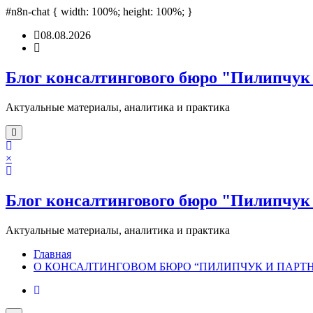
ashabet
#n8n-chat { width: 100%; height: 100%; }
türk ifşa
Padişahbet
online casinos
online casinos
non gamestop c
Перейти
08.08.2026
к
содержимому
Блог консалтингового бюро "Пилипчук
Актуальные материалы, аналитика и практика
×
Блог консалтингового бюро "Пилипчук
Актуальные материалы, аналитика и практика
Главная
О КОНСАЛТИНГОВОМ БЮРО “ПИЛИПЧУК И ПАРТ