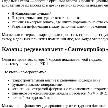
Отдельная глава — работа с органами власти. Организационный
консалтинговых проектах в другиз регионах России показал мн
Дублирование функций.
Непрозрачные контуры ответственности.
Решения в «серых зонах», где никто формально не отвечае
Разрывы информации между исполнителями и руководит
Мы делали интервью, картировали процессы, строили оргстру
схему, а добиться принятия изменений людьми. Когда это получ
Казань: редевелопмент «Сантехприбор» 
Один из проектов, который хорошо показывает мой подход, — 
архитектурным бюро «КБ11».
Это было «по-взрослому»:
градостроительный анализ и рыночное исследование;
функциональное зонирование;
концепция «открытой фабрики» с сохранением историче
финансово-экономическая модель с расчётом NPV и IRR;
полный конкурсный пакет.
Мы вышли в финал международного архитектурного биеннале и 