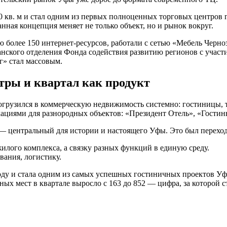
кв. м и стал одним из первых полноценных торговых центров 
нная концепция меняет не только объект, но и рынок вокруг.
 более 150 интернет-ресурсов, работали с сетью «Мебель Черн
ского отделения Фонда содействия развитию регионов с участ
нг» стал массовым.
тры и квартал как продукт
грузился в коммерческую недвижимость системно: гостиницы, т
ациями для разнородных объектов: «Президент Отель», «Гостин
 — центральный для истории и настоящего Уфы. Это был перех
лого комплекса, а связку разных функций в единую среду.
вания, логистику.
 году и стала одним из самых успешных гостиничных проектов У
ых мест в квартале выросло с 163 до 852 — цифра, за которой 