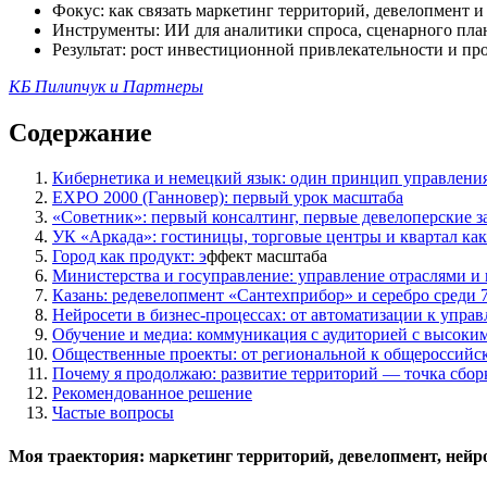
Фокус: как связать маркетинг территорий, девелопмент 
Инструменты: ИИ для аналитики спроса, сценарного план
Результат: рост инвестиционной привлекательности и про
КБ Пилипчук и Партнеры
Содержание
Кибернетика и немецкий язык: один принцип управлени
EXPO 2000 (Ганновер): первый урок масштаба
«Советник»: первый консалтинг, первые девелоперские з
УК «Аркада»: гостиницы, торговые центры и квартал как
Город как продукт: э
ффект масштаба
Министерства и госуправление: управление отраслями и
Казань: редевелопмент «Сантехприбор» и серебро среди 
Нейросети в бизнес-процессах: от автоматизации к упра
Обучение и медиа: коммуникация с аудиторией с высоким
Общественные проекты: от региональной к общероссийск
Почему я продолжаю: развитие территорий — точка сбор
Рекомендованное решение
Частые вопросы
Моя траектория: маркетинг территорий, девелопмент, нейр