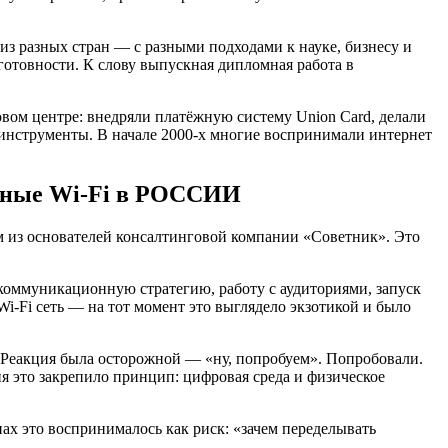
из разных стран — с разными подходами к науке, бизнесу и
 готовности. К слову выпускная дипломная работа в
вом центре: внедряли платёжную систему Union Card, делали
инструменты. В начале 2000-х многие воспринимали интернет
ичные Wi‑Fi в РОССИИ
м из основателей консалтинговой компании «Советник». Это
оммуникационную стратегию, работу с аудиториями, запуск
‑Fi сеть — на тот момент это выглядело экзотикой и было
. Реакция была осторожной — «ну, попробуем». Попробовали.
ня это закрепило принцип: цифровая среда и физическое
х это воспринималось как риск: «зачем переделывать