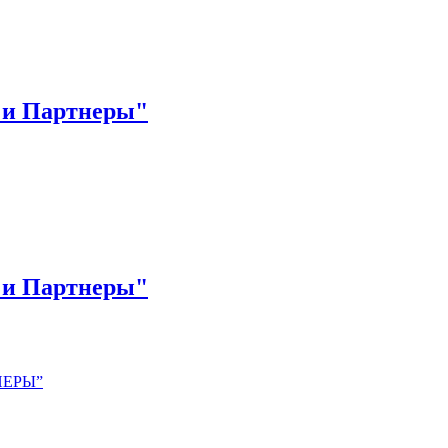
asinos
non gamestop casinos
non gamestop casinos
non gamestop casino
 и Партнеры"
 и Партнеры"
НЕРЫ”