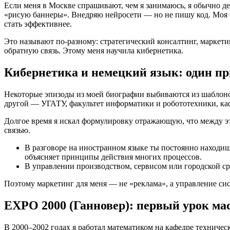
Если меня в Москве спрашивают, чем я занимаюсь, я обычно де
«рисую баннеры». Внедряю нейросети — но не пишу код. Моя с
стать эффективнее.
Это называют по-разному: стратегический консалтинг, маркет
обратную связь. Этому меня научила кибернетика.
Кибернетика и немецкий язык: один п
Некоторые эпизоды из моей биографии выбиваются из шаблоно
другой — УГАТУ, факультет информатики и робототехники, ка
Долгое время я искал формулировку отражающую, что между эт
связью.
В разговоре на иностранном языке ты постоянно находишь
объясняет принципы действия многих процессов.
В управлении производством, сервисом или городской ср
Поэтому маркетинг для меня — не «реклама», а управление сис
EXPO 2000 (Ганновер): первый урок ма
В 2000–2002 годах я работал математиком на кафедре техниче