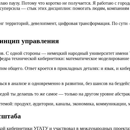
лаю паузу. Потому что коротко не получается. Я работаю с гор
уперсила — стык этих дисциплин: помогать людям, компаниям и 
инг территорий, девелопмент, цифровая трансформация. По сути
ринцип управления
в. С одной стороны — немецкий народный университет имени T.
федра технической кибернетики: математическое моделирование
им общего. Ответ кроется в прикладных деталях: и язык, и киб
ся в анализе и одновременно в развитии, без шансов на бездейс
едой ты делаешь то же самое — только на другом уровне абстра
темой: продукт, аудитории, каналы, экономика, коммуникации, 
сштаба
ской кибернетики УГАТУ и участвовал в международных проектах