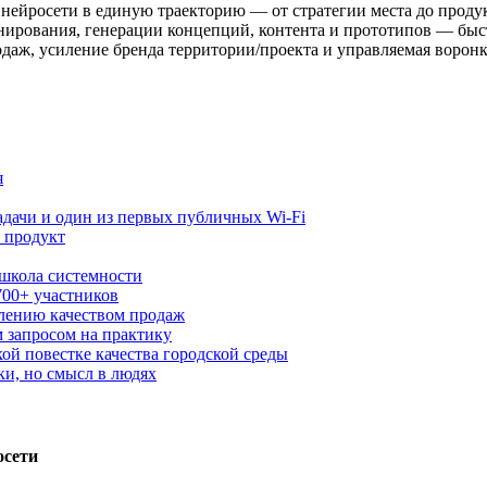
и нейросети в единую траекторию — от стратегии места до прод
ирования, генерации концепций, контента и прототипов — быстр
даж, усиление бренда территории/проекта и управляемая воронк
я
адачи и один из первых публичных Wi‑Fi
 продукт
 школа системности
700+ участников
влению качеством продаж
 запросом на практику
ой повестке качества городской среды
ки, но смысл в людях
осети