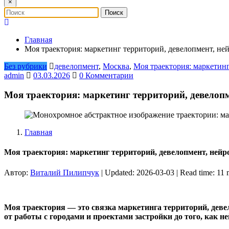
×
Главная
Моя траектория: маркетинг территорий, девелопмент, не
Без рубрики
девелопмент
,
Москва
,
Моя траектория: маркетин
admin
03.03.2026
0 Комментарии
Моя траектория: маркетинг территорий, девелопм
Главная
Моя траектория: маркетинг территорий, девелопмент, нейр
Автор:
Виталий Пилипчук
| Updated: 2026-03-03 | Read time: 11 
Моя траектория — это связка маркетинга территорий, девел
от работы с городами и проектами застройки до того, как н