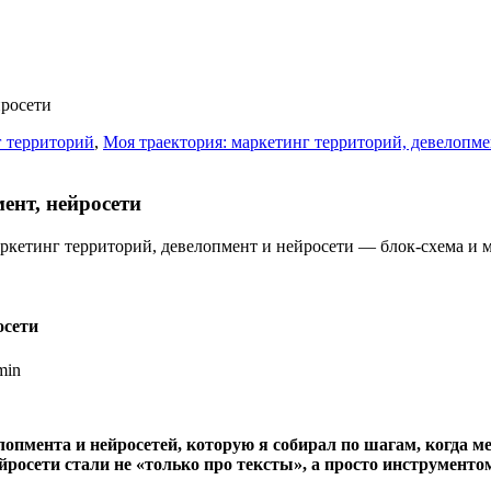
йросети
г территорий
,
Моя траектория: маркетинг территорий, девелопме
ент, нейросети
осети
min
опмента и нейросетей, которую я собирал по шагам, когда ме
ейросети стали не «только про тексты», а просто инструменто