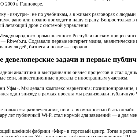
O 2000 в Ганновере.
у «изнутри»: не по учебникам, а в живых разговорах с людьми 
там», рано или поздно приходит в нашу страну. Вопрос только в
ный летающий дрон с системой управления.
ре Международного промышленного Республиканском процессинго
— Rbweb.ru. Содзавали первые интернет медиа, аналитические 
ования людей, бизнеса и позже — городов.
ые девелоперские задачи и первые публ
ладной аналитики и выстраивания бизнес процессов и стал одни
ные сети, инвестиционные проекты с иностранным участием.
ни Уфы». Мы делали комплекс маркетинга: позиционирование, к
ся один эпизод: в рамках проекта мы реализовали публичную Wi
е только «за развлечением», но и за возможностью быть онлайн
ару лет публичный Wi‑Fi стал нормой для заведений — а для ме
щей швейной фабрики «Мир» в торговый центр. Тогда в региона
ительский рынок Уфы уже дорос до формата современного ТЦ.