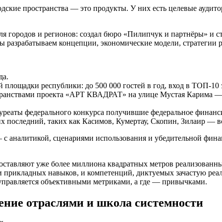
одские пространства — это продукты. У них есть целевые аудит
 для городов и регионов: создал бюро «Пилипчук и партнёры» и
ы разрабатываем концепции, экономические модели, стратегии 
да.
площадки республики: до 500 000 гостей в год, вход в ТОП‑10
транствами проекта «АРТ КВАДРАТ» на улице Мустая Карима —
лауреаты федерального конкурса получившие федеральное финанс
 последний, таких как Касимов, Кумертау, Скопин, Зилаир — в
 — с аналитикой, сценариями использования и убедительной фин
ставляют уже более миллиона квадратных метров реализованных
 прикладных навыков, и компетенций, диктуемых зачастую реали
 управляется объективными метриками, а где — привычками.
ение отраслями и школа системности