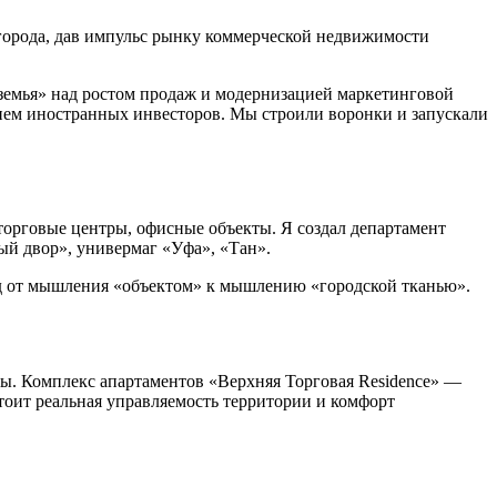
города, дав импульс рынку коммерческой недвижимости
оземья» над ростом продаж и модернизацией маркетинговой
ием иностранных инвесторов. Мы строили воронки и запускали
орговые центры, офисные объекты. Я создал департамент
ый двор», универмаг «Уфа», «Тан».
од от мышления «объектом» к мышлению «городской тканью».
фы. Комплекс апартаментов «Верхняя Торговая Residence» —
стоит реальная управляемость территории и комфорт