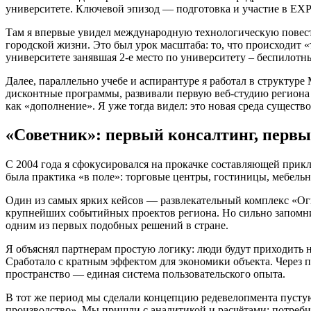
университете. Ключевой эпизод — подготовка и участие в EXP
Там я впервые увидел международную технологическую повестк
городской жизни. Это был урок масштаба: то, что происходит «
университете занявшая 2-е место по университету – беспилот
Далее, параллельно учебе и аспирантуре я работал в структу
дисконтные программы, развивали первую веб-студию региона 
как «дополнение». Я уже тогда видел: это новая среда существ
«Советник»: первый консалтинг, перв
С 2004 года я сфокусировался на прокачке составляющей прик
была практика «в поле»: торговые центры, гостиницы, мебель
Один из самых ярких кейсов — развлекательный комплекс «Ог
крупнейших событийных проектов региона. Но сильно запомнил
одним из первых подобных решений в стране.
Я объяснял партнерам простую логику: люди будут приходить н
Сработало с кратным эффектом для экономики объекта. Через п
пространство — единая система пользовательского опыта.
В тот же период мы сделали концепцию редевелопмента пустую
производство». Мы пришли с аналитикой и расчётами: потреб