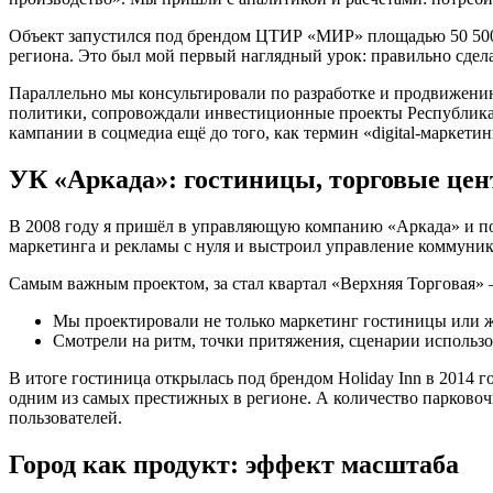
Объект запустился под брендом ЦТИР «МИР» площадью 50 500 
региона. Это был мой первый наглядный урок: правильно сдела
Параллельно мы консультировали по разработке и продвижению
политики, сопровождали инвестиционные проекты Республикан
кампании в соцмедиа ещё до того, как термин «digital-маркети
УК «Аркада»: гостиницы, торговые цен
В 2008 году я пришёл в управляющую компанию «Аркада» и по
маркетинга и рекламы с нуля и выстроил управление коммуник
Самым важным проектом, за стал квартал «Верхняя Торговая»
Мы проектировали не только маркетинг гостиницы или жи
Смотрели на ритм, точки притяжения, сценарии использо
В итоге гостиница открылась под брендом Holiday Inn в 2014
одним из самых престижных в регионе. А количество парковочн
пользователей.
Город как продукт: эффект масштаба