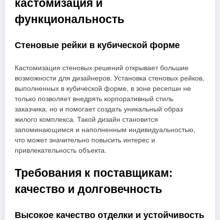
кастомизация и
функциональность
Стеновые рейки в кубической форме
Кастомизация стеновых решений открывает большие
возможности для дизайнеров. Установка стеновых рейков,
выполненных в кубической форме, в зоне ресепшн не
только позволяет внедрять корпоративный стиль
заказчика, но и помогает создать уникальный образ
жилого комплекса. Такой дизайн становится
запоминающимся и наполненным индивидуальностью,
что может значительно повысить интерес и
привлекательность объекта.
Требования к поставщикам:
качество и долговечность
Высокое качество отделки и устойчивость