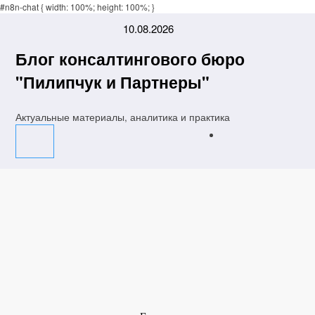
 bonusu
#n8n-chat { width: 100%; height: 100%; }
Padişahbet
online casinos
online casinos
non gamestop casinos
non games
Перейти
10.08.2026
к
содержимому
Блог консалтингового бюро
"Пилипчук и Партнеры"
Актуальные материалы, аналитика и практика