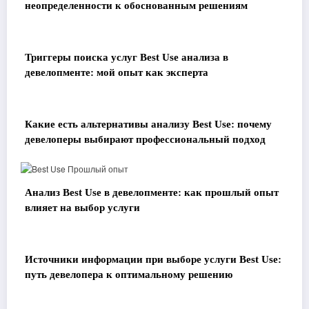
неопределенности к обоснованным решениям
Триггеры поиска услуг Best Use анализа в
девелопменте: мой опыт как эксперта
Какие есть альтернативы анализу Best Use: почему
девелоперы выбирают профессиональный подход
Анализ Best Use в девелопменте: как прошлый опыт
влияет на выбор услуги
Источники информации при выборе услуги Best Use:
путь девелопера к оптимальному решению