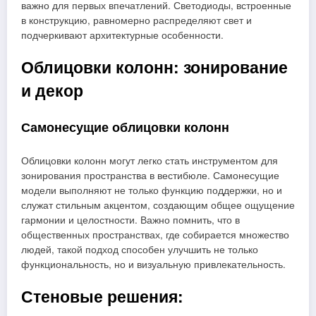
важно для первых впечатлений. Светодиоды, встроенные
в конструкцию, равномерно распределяют свет и
подчеркивают архитектурные особенности.
Облицовки колонн: зонирование
и декор
Самонесущие облицовки колонн
Облицовки колонн могут легко стать инструментом для
зонирования пространства в вестибюле. Самонесущие
модели выполняют не только функцию поддержки, но и
служат стильным акцентом, создающим общее ощущение
гармонии и целостности. Важно помнить, что в
общественных пространствах, где собирается множество
людей, такой подход способен улучшить не только
функциональность, но и визуальную привлекательность.
Стеновые решения: