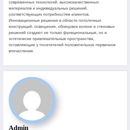
современных технологий, высококачественных
материалов и индивидуальных решений,
соответствующих потребностям клиентов.
Инновационные решения в области потолочных
конструкций, освещения, облицовок колонн и стеновых
решений создают не только функциональные, но и
эстетически привлекательные пространства,
оставляющие у посетителей положительное первичное
впечатление.
Admin