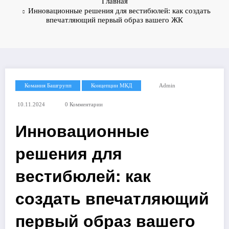
Главная
Инновационные решения для вестибюлей: как создать
впечатляющий первый образ вашего ЖК
Комания Башгрупп
Концепции МКД
Admin
10.11.2024
0 Комментарии
Инновационные
решения для
вестибюлей: как
создать впечатляющий
первый образ вашего