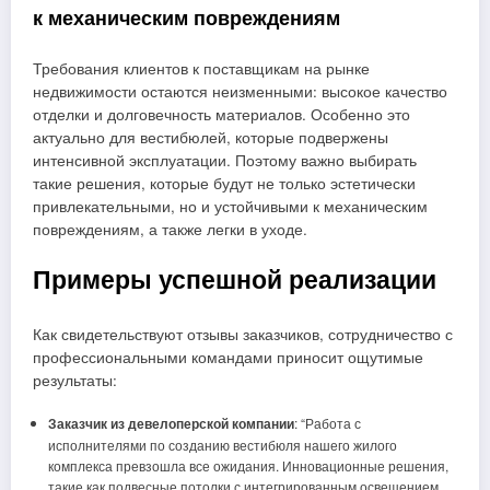
к механическим повреждениям
Требования клиентов к поставщикам на рынке
недвижимости остаются неизменными: высокое качество
отделки и долговечность материалов. Особенно это
актуально для вестибюлей, которые подвержены
интенсивной эксплуатации. Поэтому важно выбирать
такие решения, которые будут не только эстетически
привлекательными, но и устойчивыми к механическим
повреждениям, а также легки в уходе.
Примеры успешной реализации
Как свидетельствуют отзывы заказчиков, сотрудничество с
профессиональными командами приносит ощутимые
результаты:
Заказчик из девелоперской компании
: “Работа с
исполнителями по созданию вестибюля нашего жилого
комплекса превзошла все ожидания. Инновационные решения,
такие как подвесные потолки с интегрированным освещением,