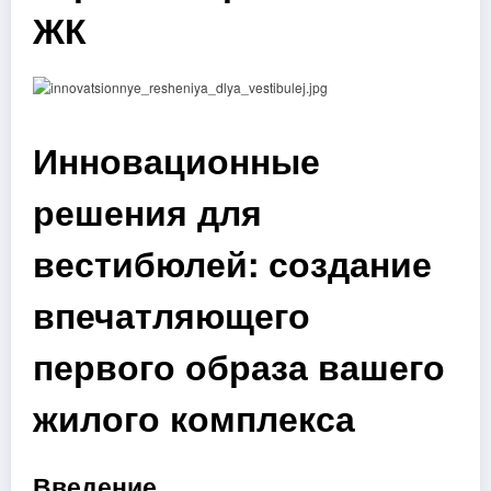
ЖК
Инновационные
решения для
вестибюлей: создание
впечатляющего
первого образа вашего
жилого комплекса
Введение