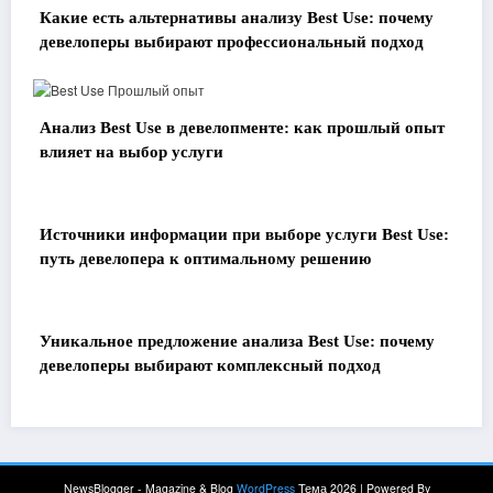
Какие есть альтернативы анализу Best Use: почему
девелоперы выбирают профессиональный подход
Анализ Best Use в девелопменте: как прошлый опыт
влияет на выбор услуги
Источники информации при выборе услуги Best Use:
путь девелопера к оптимальному решению
Уникальное предложение анализа Best Use: почему
девелоперы выбирают комплексный подход
NewsBlogger - Magazine & Blog
WordPress
Тема 2026 | Powered By