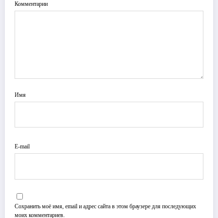
Комментарии
Имя
E-mail
Сохранить моё имя, email и адрес сайта в этом браузере для последующих
моих комментариев.