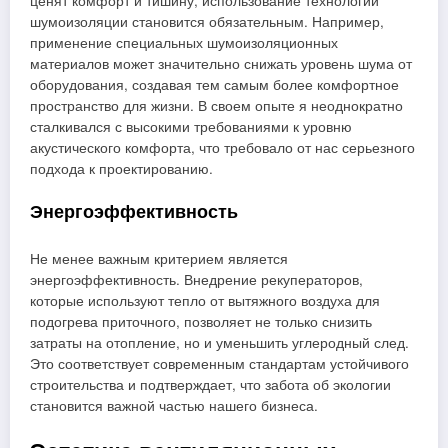
ценят комфорт и тишину, использование технологий
шумоизоляции становится обязательным. Например,
применение специальных шумоизоляционных
материалов может значительно снижать уровень шума от
оборудования, создавая тем самым более комфортное
пространство для жизни. В своем опыте я неоднократно
сталкивался с высокими требованиями к уровню
акустического комфорта, что требовало от нас серьезного
подхода к проектированию.
Энергоэффективность
Не менее важным критерием является
энергоэффективность. Внедрение рекуператоров,
которые используют тепло от вытяжного воздуха для
подогрева приточного, позволяет не только снизить
затраты на отопление, но и уменьшить углеродный след.
Это соответствует современным стандартам устойчивого
строительства и подтверждает, что забота об экологии
становится важной частью нашего бизнеса.