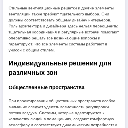
Стильные вентиляционные решетки и другие элементы
вентиляции также требуют тщательного выбора. Они
должны соответствовать общему дизайну интерьеров.
Роль архитектора и дизайнера здесь нельзя переоценить:
тщательная координация и регулярные встречи помогают
оперативно решать все возникающие вопросы и
гарантируют, что все элементы системы работают в
унисон с общим стилем.
Индивидуальные решения для
различных зон
Общественные пространства
При проектировании общественных пространств особое
внимание следует уделять возможности регулировки
потока воздуха. Системы, которые адаптируются к
количеству людей в помещениях, создают комфортную
атмосферу и соответствуют динамическим потребностям