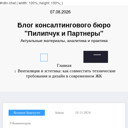
bonusu
#n8n-chat { width: 100%; height: 100%; }
Padişahbet
online casinos
online casinos
non gamestop casinos
non gamesto
Перейти
07.08.2026
к
содержимому
Блог консалтингового бюро
"Пилипчук и Партнеры"
Актуальные материалы, аналитика и практика
Главная
Вентиляция и эстетика: как совместить технические
требования и дизайн в современном ЖК
Комания Башгрупп
Admin
10.11.2024
0 Комментарии