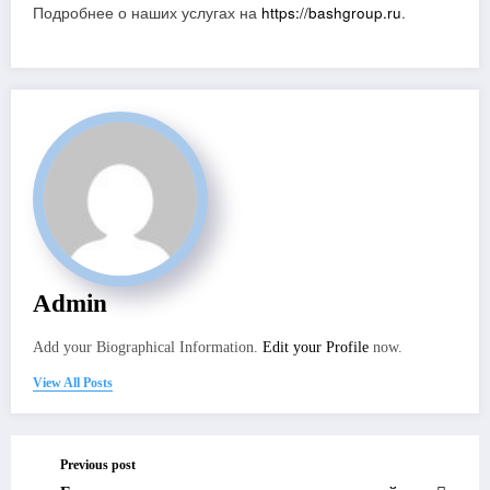
Подробнее о наших услугах на
https://bashgroup.ru
.
Admin
Add your Biographical Information.
Edit your Profile
now.
View All Posts
Previous post