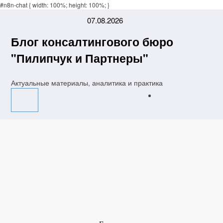
su
#n8n-chat { width: 100%; height: 100%; }
Padişahbet
online casinos
online casinos
non gamestop casinos
non gamestop ca
Перейти
07.08.2026
к
содержимому
Блог консалтингового бюро
"Пилипчук и Партнеры"
Актуальные материалы, аналитика и практика