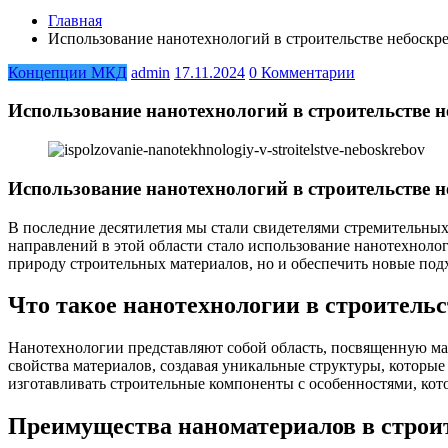
Главная
Использование нанотехнологий в строительстве небоскр
Концепции МКД
admin
17.11.2024
0 Комментарии
Использование нанотехнологий в строительстве н
Использование нанотехнологий в строительстве н
В последние десятилетия мы стали свидетелями стремительны
направлений в этой области стало использование нанотехнологи
природу строительных материалов, но и обеспечить новые под
Что такое нанотехнологии в строительс
Нанотехнологии представляют собой область, посвященную ман
свойства материалов, создавая уникальные структуры, которы
изготавливать строительные компоненты с особенностями, ко
Преимущества наноматериалов в строи