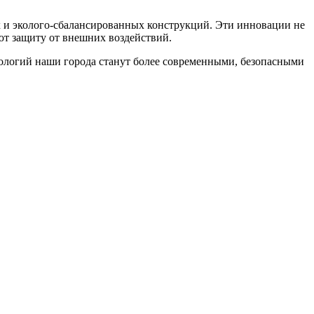
х и эколого-сбалансированных конструкций. Эти инновации не
ют защиту от внешних воздействий.
нологий наши города станут более современными, безопасными