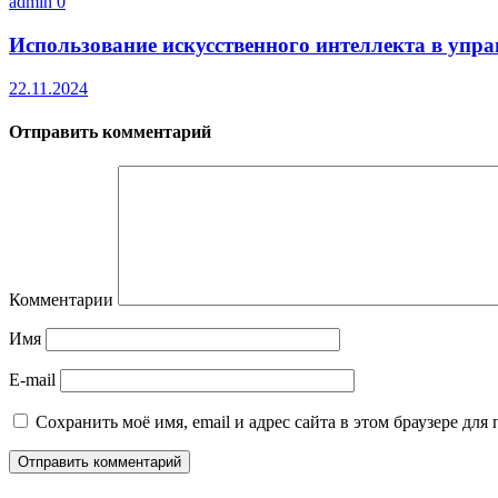
admin
0
Использование искусственного интеллекта в уп
22.11.2024
Отправить комментарий
Комментарии
Имя
E-mail
Сохранить моё имя, email и адрес сайта в этом браузере д