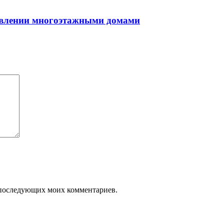
равлении многоэтажными домами
ля последующих моих комментариев.