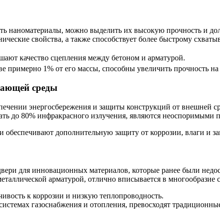
ь наноматериалы, можно выделить их высокую прочность и долг
нические свойства, а также способствует более быстрому схва
ышают качество сцепления между бетоном и арматурой.
ве примерно 1% от его массы, способны увеличить прочность на 
жающей среды
ечении энергосбережения и защиты конструкций от внешней сре
жать до 80% инфракрасного излучения, являются неоспоримыми 
и обеспечивают дополнительную защиту от коррозии, влаги и за
вери для инновационных материалов, которые ранее были недос
металлической арматурой, отлично вписывается в многообразие
чивость к коррозии и низкую теплопроводность.
истемах газоснабжения и отопления, превосходят традиционные