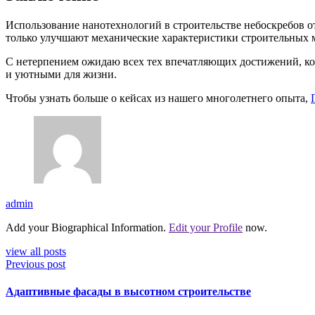
Использование нанотехнологий в строительстве небоскребов 
только улучшают механические характеристики строительных м
С нетерпением ожидаю всех тех впечатляющих достижений, кот
и уютными для жизни.
Чтобы узнать больше о кейсах из нашего многолетнего опыта,
admin
Add your Biographical Information.
Edit your Profile
now.
view all posts
Previous post
Адаптивные фасады в высотном строительстве