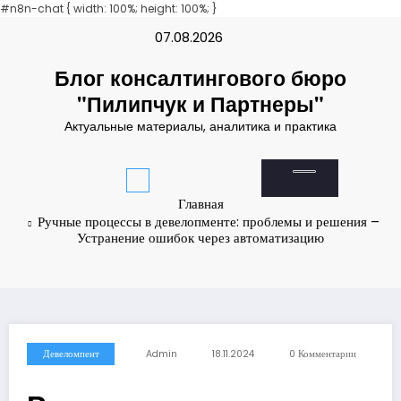
andpashabet
#n8n-chat { width: 100%; height: 100%; }
deneme bonusu
Padişahbet
online casinos
online casinos
no
Перейти
07.08.2026
к
содержимому
Блог консалтингового бюро
"Пилипчук и Партнеры"
Актуальные материалы, аналитика и практика
Главная
Ручные процессы в девелопменте: проблемы и решения –
Устранение ошибок через автоматизацию
Девеломпент
Admin
18.11.2024
0 Комментарии