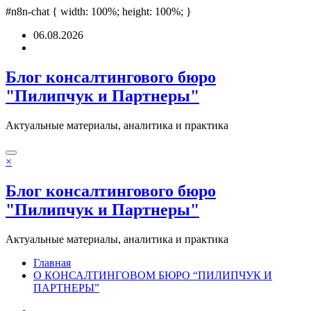
labet
#n8n-chat { width: 100%; height: 100%; }
deneme bonusu
Padişahbet
online casinos
online casinos
non gamest
Перейти
06.08.2026
к
содержимому
Блог консалтингового бюро
"Пилипчук и Партнеры"
Актуальные материалы, аналитика и практика
×
Блог консалтингового бюро
"Пилипчук и Партнеры"
Актуальные материалы, аналитика и практика
Главная
О КОНСАЛТИНГОВОМ БЮРО “ПИЛИПЧУК И
ПАРТНЕРЫ”