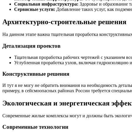
Социальная инфраструктура:
Здоровье и образование т
Сервисные услуги:
Добавление таких услуг, как подзем
Архитектурно-строительные решения
На данном этапе важна тщательная проработка конструктивн
Детализация проектов
Тщательная проработка рабочих чертежей с указанием все
Углубленная проработка узлов, включая гидроизоляцию 
Конструктивные решения
И тут я не могу не обратить внимания на необходимость детал
примеру, в сейсмоопасных районах России требуется специаль
Экологическая и энергетическая эффе
Современные жилые комплексы могут и должны быть экологичес
Современные технологии