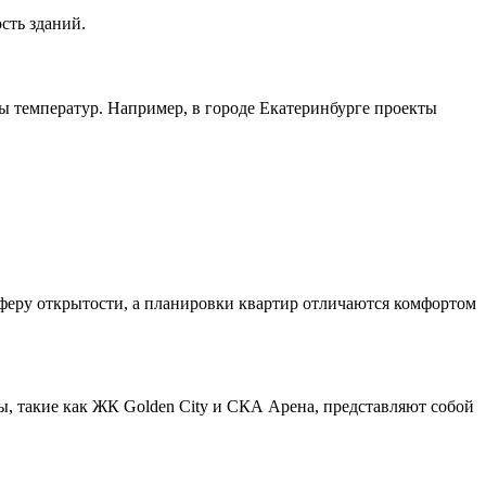
сть зданий.
ы температур. Например, в городе Екатеринбурге проекты
феру открытости, а планировки квартир отличаются комфортом
, такие как ЖК Golden City и СКА Арена, представляют собой