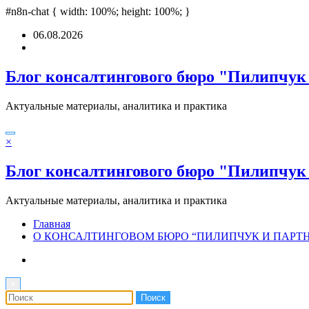
o siteleri
#n8n-chat { width: 100%; height: 100%; }
casino siteleri
deneme bonusu
Padişahbet
online casinos
online c
Перейти
06.08.2026
к
содержимому
Блог консалтингового бюро "Пилипчук
Актуальные материалы, аналитика и практика
×
Блог консалтингового бюро "Пилипчук
Актуальные материалы, аналитика и практика
Главная
О КОНСАЛТИНГОВОМ БЮРО “ПИЛИПЧУК И ПАРТ
×