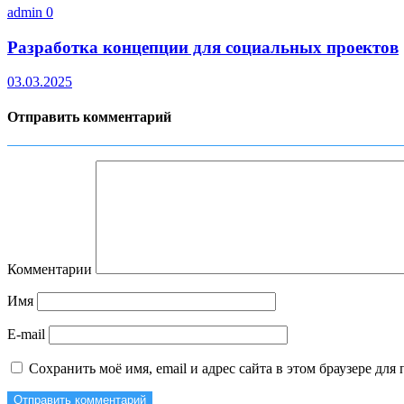
admin
0
Разработка концепции для социальных проектов
03.03.2025
Отправить комментарий
Комментарии
Имя
E-mail
Сохранить моё имя, email и адрес сайта в этом браузере д