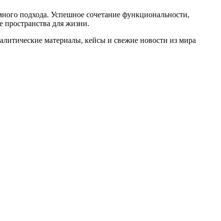
много подхода. Успешное сочетание функциональности,
е пространства для жизни.
налитические материалы, кейсы и свежие новости из мира