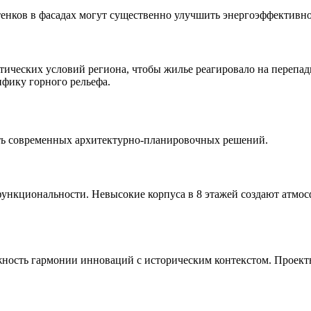
енков в фасадах могут существенно улучшить энергоэффективно
ических условий региона, чтобы жилье реагировало на перепад
фику горного рельефа.
ть современных архитектурно-планировочных решений.
ункциональности. Невысокие корпуса в 8 этажей создают атмос
ость гармонии инноваций с историческим контекстом. Проекты