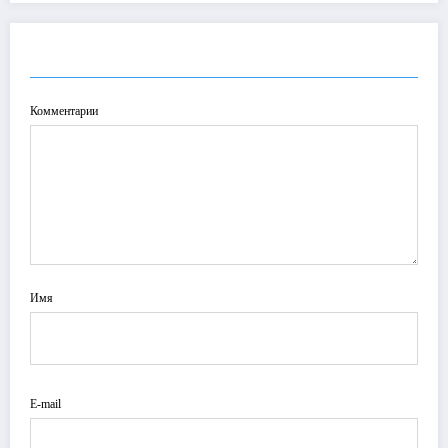
ОТПРАВИТЬ КОММЕНТАРИЙ
Комментарии
Имя
E-mail