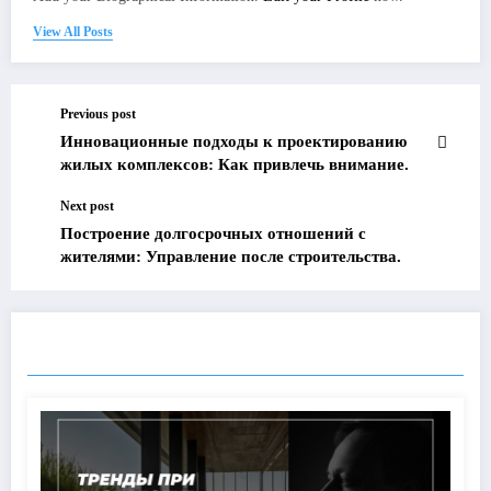
View All Posts
Previous post
Инновационные подходы к проектированию
жилых комплексов: Как привлечь внимание.
Next post
Построение долгосрочных отношений с
жителями: Управление после строительства.
RELATED POSTS