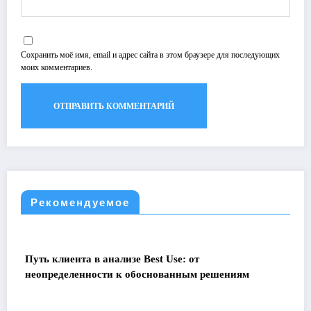
Сохранить моё имя, email и адрес сайта в этом браузере для последующих
моих комментариев.
Рекомендуемое
Путь клиента в анализе Best Use: от
неопределенности к обоснованным решениям