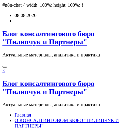
ashabet
#n8n-chat { width: 100%; height: 100%; }
grandpashabet
türk ifşa
Padişahbet
online casinos
online casinos
no
Перейти
08.08.2026
к
содержимому
Блог консалтингового бюро
"Пилипчук и Партнеры"
Актуальные материалы, аналитика и практика
×
Блог консалтингового бюро
"Пилипчук и Партнеры"
Актуальные материалы, аналитика и практика
Главная
О КОНСАЛТИНГОВОМ БЮРО “ПИЛИПЧУК И
ПАРТНЕРЫ”