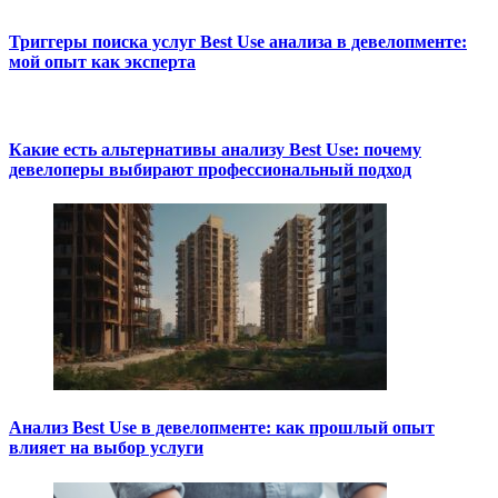
Триггеры поиска услуг Best Use анализа в девелопменте:
мой опыт как эксперта
Какие есть альтернативы анализу Best Use: почему
девелоперы выбирают профессиональный подход
Анализ Best Use в девелопменте: как прошлый опыт
влияет на выбор услуги