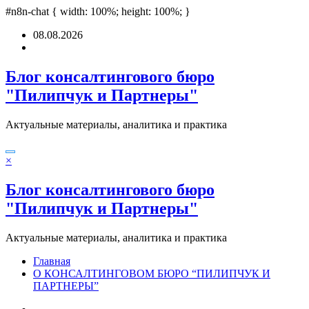
pashabet
#n8n-chat { width: 100%; height: 100%; }
grandpashabet
deneme bonusu
Padişahbet
online casinos
online 
Перейти
08.08.2026
к
содержимому
Блог консалтингового бюро
"Пилипчук и Партнеры"
Актуальные материалы, аналитика и практика
×
Блог консалтингового бюро
"Пилипчук и Партнеры"
Актуальные материалы, аналитика и практика
Главная
О КОНСАЛТИНГОВОМ БЮРО “ПИЛИПЧУК И
ПАРТНЕРЫ”