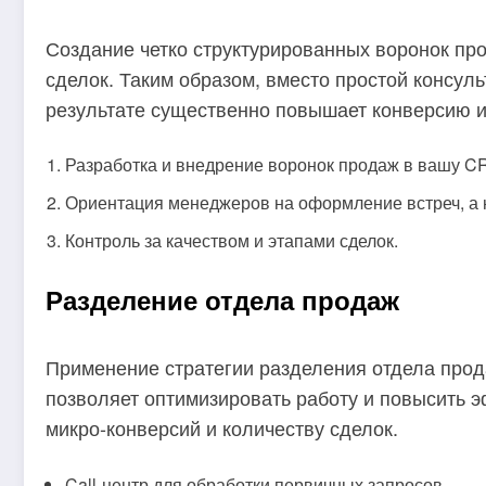
Создание четко структурированных воронок п
сделок. Таким образом, вместо простой консуль
результате существенно повышает конверсию и 
Разработка и внедрение воронок продаж в вашу C
Ориентация менеджеров на оформление встреч, а 
Контроль за качеством и этапами сделок.
Разделение отдела продаж
Применение стратегии разделения отдела прода
позволяет оптимизировать работу и повысить 
микро-конверсий и количеству сделок.
Call-центр для обработки первичных запросов.