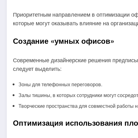
Приоритетным направлением в оптимизации оф
которые могут оказывать влияние на организац
Создание «умных офисов»
Современные дизайнерские решения предписы
следует выделить:
Зоны для телефонных переговоров.
Залы тишины, в которых сотрудники могут сосредот
Творческие пространства для совместной работы н
Оптимизация использования пл