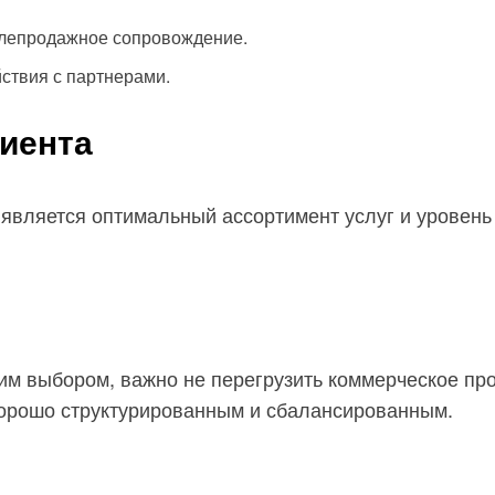
слепродажное сопровождение.
ствия с партнерами.
иента
является оптимальный ассортимент услуг и уровень
им выбором, важно не перегрузить коммерческое п
хорошо структурированным и сбалансированным.