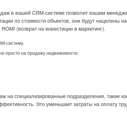
родаж в вашей CRM-системе позволит вашим менедже
тации по стоимости объектов, они будут нацелены на
ROMI (возврат на инвестиции в маркетинг).
RM-систему.
не просто на продажу недвижимости.
ж на специализированные подразделения, такие как c
эффективность. Это уменьшает затраты на оплату т