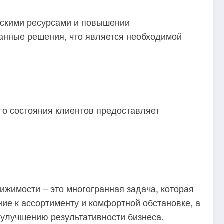
ческими ресурсами и повышении
анные решения, что является необходимой
о состояния клиентов предоставляет
ижимости – это многогранная задача, которая
ие к ассортименту и комфортной обстановке, а
улучшению результативности бизнеса.