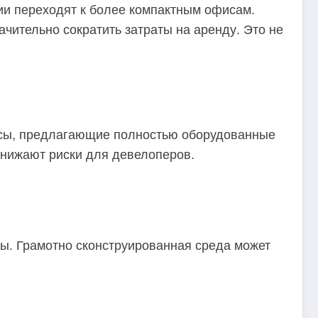
ии переходят к более компактным офисам.
ачительно сократить затраты на аренду. Это не
исы, предлагающие полностью оборудованные
снижают риски для девелоперов.
ты. Грамотно сконструированная среда может