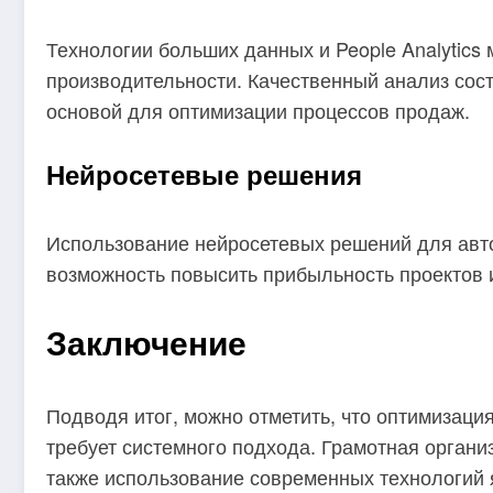
Технологии больших данных и People Analytics
производительности. Качественный анализ сос
основой для оптимизации процессов продаж.
Нейросетевые решения
Использование нейросетевых решений для авто
возможность повысить прибыльность проектов 
Заключение
Подводя итог, можно отметить, что оптимизаци
требует системного подхода. Грамотная орган
также использование современных технологий