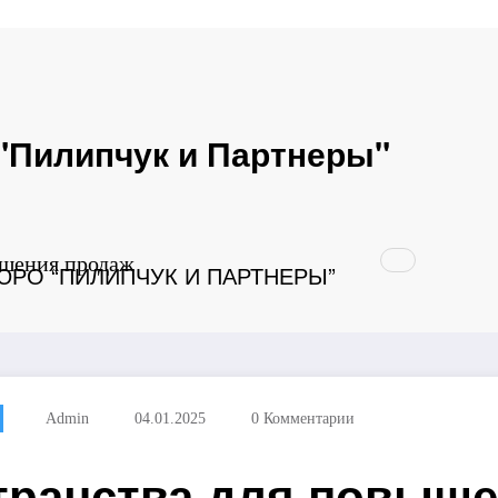
line casinos
non gamestop casinos
non gamestop casinos
non g
"Пилипчук и Партнеры"
ышения продаж
РО “ПИЛИПЧУК И ПАРТНЕРЫ”
Admin
04.01.2025
0 Комментарии
транства для повыше