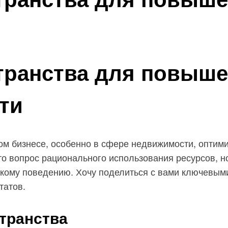
транства для повыше
ти
ном бизнесе, особенно в сфере недвижимости, опти
то вопрос рационального использования ресурсов, 
кому поведению. Хочу поделиться с вами ключевыми
татов.
транства