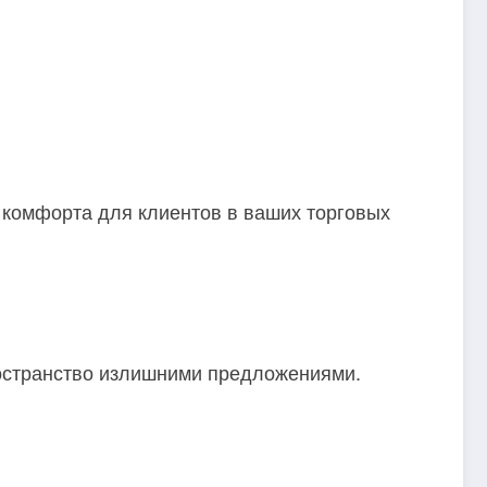
 комфорта для клиентов в ваших торговых
ространство излишними предложениями.