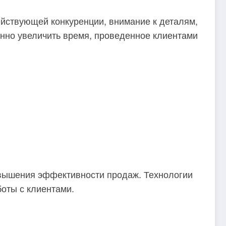
йствующей конкуренции, внимание к деталям,
енно увеличить время, проведенное клиентами
овышения эффективности продаж. Технологии
оты с клиентами.