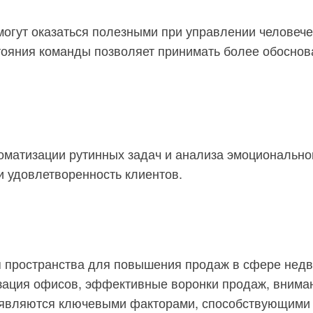
 могут оказаться полезными при управлении челове
тояния команды позволяет принимать более обоснов
матизации рутинных задач и анализа эмоциональног
и удовлетворенность клиентов.
я пространства для повышения продаж в сфере недв
изация офисов, эффективные воронки продаж, вниман
 являются ключевыми факторами, способствующими 