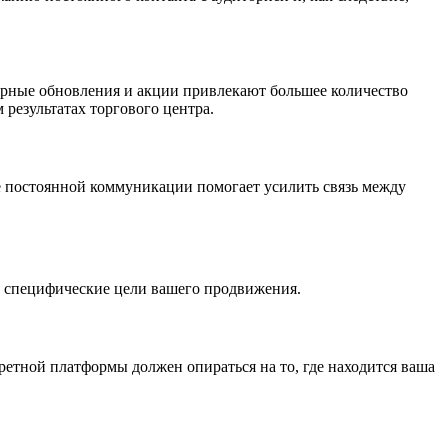
лярные обновления и акции привлекают большее количество
результатах торгового центра.
е постоянной коммуникации помогает усилить связь между
и специфические цели вашего продвижения.
етной платформы должен опираться на то, где находится ваша