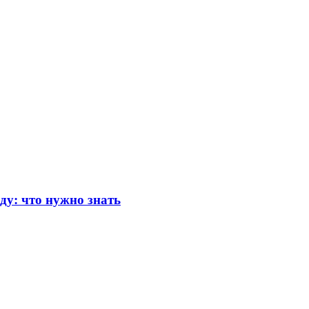
ду: что нужно знать