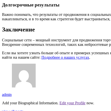
Долгосрочные результаты
Важно понимать, что результаты от продвижения в социальны
накапливаться, и в то время как стратегия будет выстраиваться,
Заключение
Социальные сети – мощный инструмент для продвижения торго
Внедрение современных технологий, таких как нейросетевые 
Если вы хотите узнать больше об опыте и примерах успешных 
найти на нашем сайте:
Подробнее о наших услугах
.
admin
Add your Biographical Information.
Edit your Profile
now.