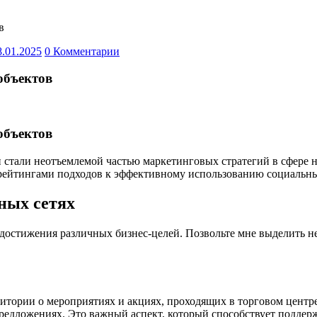
в
8.01.2025
0 Комментарии
объектов
объектов
и стали неотъемлемой частью маркетинговых стратегий в сфере 
и рейтингами подходов к эффективному использованию социальны
ных сетях
остижения различных бизнес-целей. Позвольте мне выделить не
итории о мероприятиях и акциях, проходящих в торговом центр
едложениях. Это важный аспект, который способствует поддержа