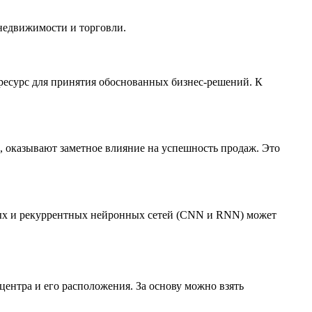
 недвижимости и торговли.
ресурс для принятия обоснованных бизнес-решений. К
 оказывают заметное влияние на успешность продаж. Это
ных и рекуррентных нейронных сетей (CNN и RNN) может
центра и его расположения. За основу можно взять