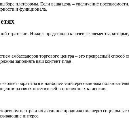
ыборе платформы. Если ваша цель – увеличение посещаемости,
ярности и функционала.
сетях
ой стратегии. Ниже я представлю ключевые элементы, которые
тием амбассадоров торгового центра – это прекрасный способ с
должны заполнять ваш контент-план.
озволяет обратиться к наиболее заинтересованным пользователя
ащении разовых посетителей в постоянных клиентов.
торговом центре и их активное продвижение через социальные с
вызывающие интерес.