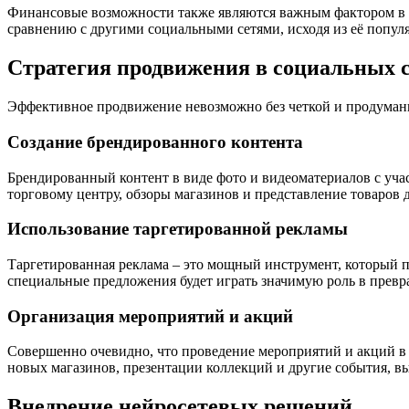
Финансовые возможности также являются важным фактором в в
сравнению с другими социальными сетями, исходя из её попул
Стратегия продвижения в социальных 
Эффективное продвижение невозможно без четкой и продуманн
Создание брендированного контента
Брендированный контент в виде фото и видеоматериалов с учас
торговому центру, обзоры магазинов и представление товаров 
Использование таргетированной рекламы
Таргетированная реклама – это мощный инструмент, который п
специальные предложения будет играть значимую роль в превр
Организация мероприятий и акций
Совершенно очевидно, что проведение мероприятий и акций в 
новых магазинов, презентации коллекций и другие события, 
Внедрение нейросетевых решений