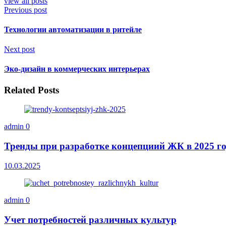
view all posts
Previous post
Технологии автоматизации в ритейле
Next post
Эко-дизайн в коммерческих интерьерах
Related Posts
admin
0
Тренды при разработке концепциий ЖК в 2025 го
10.03.2025
admin
0
Учет потребностей различных культур