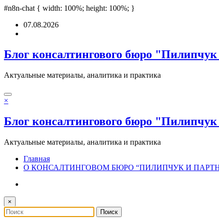
bet
#n8n-chat { width: 100%; height: 100%; }
grandpashabet
deneme bonusu
Padişahbet
online casinos
online casino
Перейти
07.08.2026
к
содержимому
Блог консалтингового бюро "Пилипчук
Актуальные материалы, аналитика и практика
×
Блог консалтингового бюро "Пилипчук
Актуальные материалы, аналитика и практика
Главная
О КОНСАЛТИНГОВОМ БЮРО “ПИЛИПЧУК И ПАРТ
×