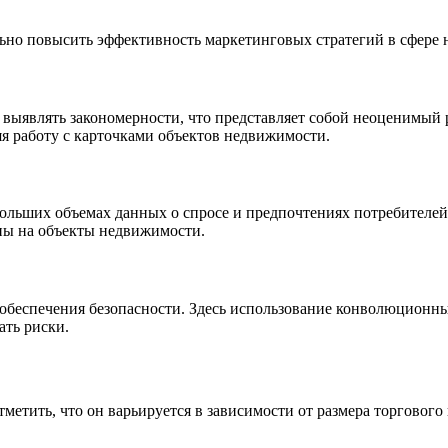
льно повысить эффективность маркетинговых стратегий в сфере
выявлять закономерности, что представляет собой неоценимый 
яя работу с карточками объектов недвижимости.
ольших объемах данных о спросе и предпочтениях потребителей,
ены на объекты недвижимости.
 обеспечения безопасности. Здесь использование конволюцион
ть риски.
етить, что он варьируется в зависимости от размера торгового 