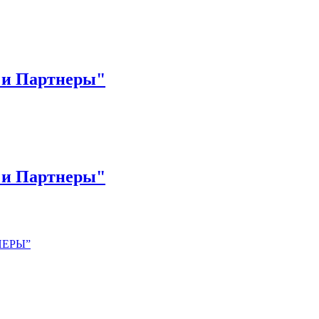
os
non gamestop casinos
non gamestop casinos
non gamestop casinos
non
 и Партнеры"
 и Партнеры"
НЕРЫ”