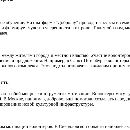
е обучение. На платформе “Добро.ру” проводятся курсы и семи
 и формирует чувство уверенности в их роли. Таким образом, м
дач.
ежду жителями города и местной властью. Участие волонтеров
мнения и предложения. Например, в Санкт-Петербурге волонтеры
 жилого комплекса. Этот подход позволяет гражданам принимать
ость
ляют собой мощные инструменты мотивации. Волонтеры могут уч
й. В Москве, например, добровольцы помогали создавать народн
рмированию новой культурной инфраструктуры.
ом мотивации волонтеров. В Свердловской области наиболее а