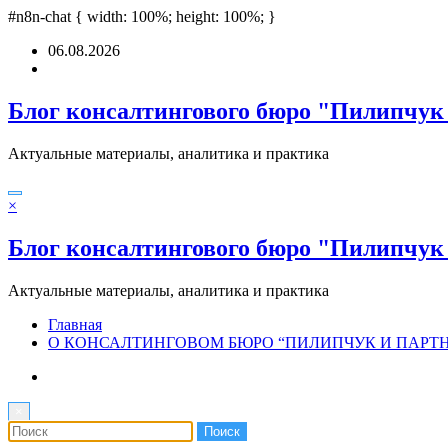
teleri
#n8n-chat { width: 100%; height: 100%; }
casino siteleri
deneme bonusu
Padişahbet
online casinos
online casin
Перейти
06.08.2026
к
содержимому
Блог консалтингового бюро "Пилипчук
Актуальные материалы, аналитика и практика
×
Блог консалтингового бюро "Пилипчук
Актуальные материалы, аналитика и практика
Главная
О КОНСАЛТИНГОВОМ БЮРО “ПИЛИПЧУК И ПАРТ
×