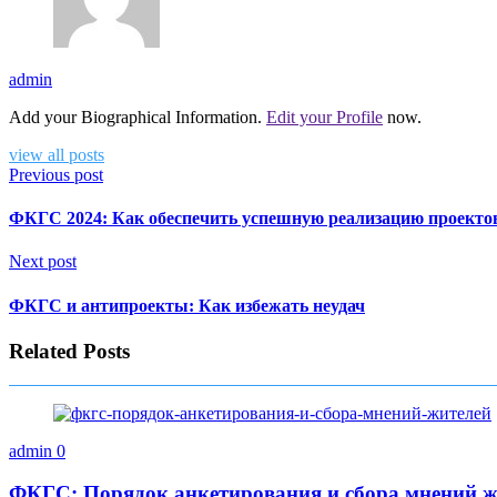
admin
Add your Biographical Information.
Edit your Profile
now.
view all posts
Previous post
ФКГС 2024: Как обеспечить успешную реализацию проекто
Next post
ФКГС и антипроекты: Как избежать неудач
Related Posts
admin
0
ФКГС: Порядок анкетирования и сбора мнений ж