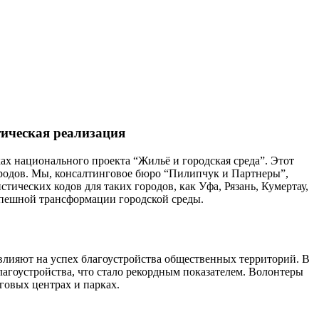
ическая реализация
х национального проекта “Жильё и городская среда”. Этот
ородов. Мы, консалтинговое бюро “Пилипчук и Партнеры”,
тических кодов для таких городов, как Уфа, Рязань, Кумертау,
спешной трансформации городской среды.
влияют на успех благоустройства общественных территорий. В
благоустройства, что стало рекордным показателем. Волонтеры
рговых центрах и парках.