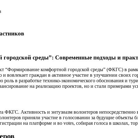
в
астников
городской среды”: Современные подходы и практ
кт “Формирование комфортной городской среды” (ФКГС) в рамка
о и вовлекает граждан в активное участие в улучшении своих г
 роль в разработке технико-экономического обоснования и турис
нансирование на реализацию проектов, но и стали примерами у
та ФКГС. Активность и энтузиазм волонтеров непосредственно 
 волонтеров приняли участие в голосовании за будущие объекты 
истрации на платформе и во votes, собирая голоса в школах, то
еров