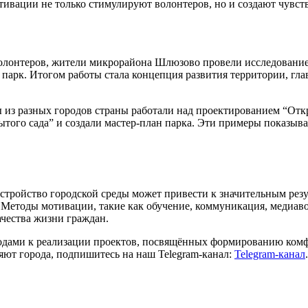
тивации не только стимулируют волонтеров, но и создают чувств
олонтеров, жители микрорайона Шлюзово провели исследование, 
парк. Итогом работы стала концепция развития территории, гл
 из разных городов страны работали над проектированием “Отк
того сада” и создали мастер-план парка. Эти примеры показыва
стройство городской среды может привести к значительным рез
. Методы мотивации, такие как обучение, коммуникация, медиа
чества жизни граждан.
дами к реализации проектов, посвящённых формированию комфо
яют города, подпишитесь на наш Telegram-канал:
Telegram-канал