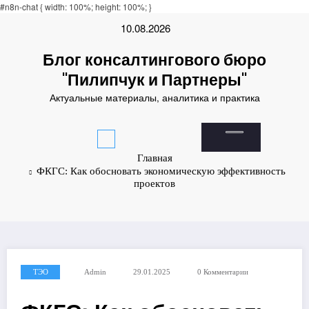
nusu
#n8n-chat { width: 100%; height: 100%; }
Padişahbet
online casinos
online casinos
non gamestop casinos
non gamestop 
Перейти
10.08.2026
к
содержимому
Блог консалтингового бюро
"Пилипчук и Партнеры"
Актуальные материалы, аналитика и практика
Главная
ФКГС: Как обосновать экономическую эффективность
проектов
ТЭО
Admin
29.01.2025
0 Комментарии