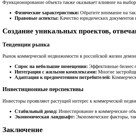
Функционирование объекта также оказывает влияние на выбор
Физические характеристики:
Обратите внимание на таки
Правовые аспекты:
Качество юридических документов и
Создание уникальных проектов, отвеч
Тенденции рынка
Рынок коммерческой недвижимости в российской жизни демонс
Спрос на небольшие помещения:
Эффективные бизнес-мо
Интеграция с жилыми комплексами:
Многие застройщи
Адаптация к предпочтениям потребителей:
Коммерчески
Инвестиционные перспективы
Инвесторы проявляют растущий интерес к коммерческой недв
Стабильный доход:
Инвестирование в коммерческие объ
Экономическая ландшафт:
Экономические факторы, так
Заключение