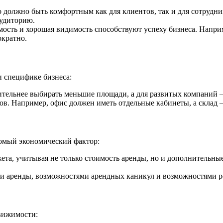
о должно быть комфортным как для клиентов, так и для сотрудн
аудиторию.
ость и хорошая видимость способствуют успеху бизнеса. Напри
ократно.
 специфике бизнеса:
ительнее выбирать меньшие площади, а для развитых компаний 
ов. Например, офис должен иметь отдельные кабинеты, а склад
омый экономический фактор:
та, учитывая не только стоимость аренды, но и дополнительные
ми аренды, возможностями арендных каникул и возможностями ре
вижимости: