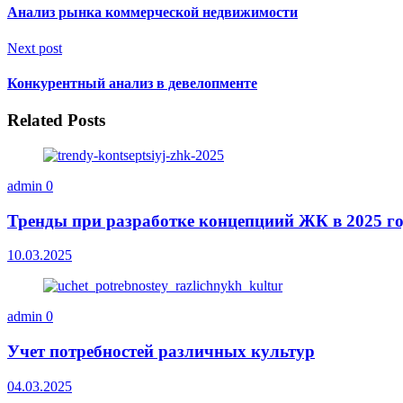
Анализ рынка коммерческой недвижимости
Next post
Конкурентный анализ в девелопменте
Related Posts
admin
0
Тренды при разработке концепциий ЖК в 2025 го
10.03.2025
admin
0
Учет потребностей различных культур
04.03.2025