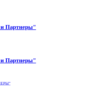
os
non gamestop casinos
non gamestop casinos
non gamestop casinos
non
 и Партнеры"
 и Партнеры"
НЕРЫ”