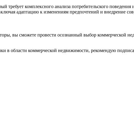
й требует комплексного анализа потребительского поведения и
 включая адаптацию к изменениям предпочтений и внедрение со
торы, вы сможете провести осознанный выбор коммерческой не
ики в области коммерческой недвижимости, рекомендую подписа