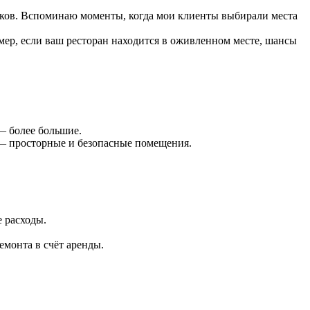
иков. Вспоминаю моменты, когда мои клиенты выбирали места
мер, если ваш ресторан находится в оживленном месте, шансы
— более большие.
 — просторные и безопасные помещения.
 расходы.
монта в счёт аренды.