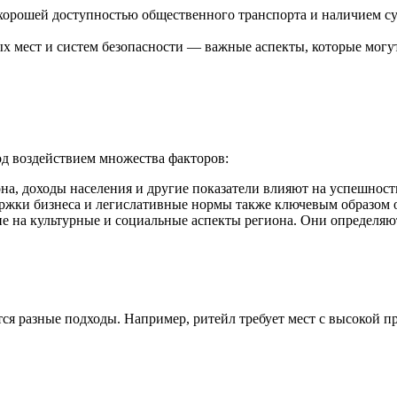
орошей доступностью общественного транспорта и наличием суп
х мест и систем безопасности — важные аспекты, которые могут
од воздействием множества факторов:
а, доходы населения и другие показатели влияют на успешность
жки бизнеса и легислативные нормы также ключевым образом 
 на культурные и социальные аспекты региона. Они определяют
ся разные подходы. Например, ритейл требует мест с высокой п