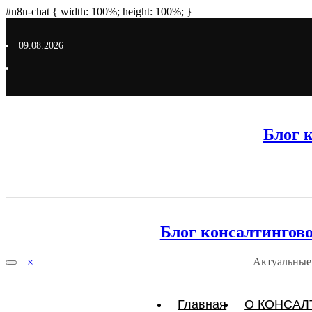
ashabet
#n8n-chat { width: 100%; height: 100%; }
türk ifşa
Padişahbet
online casinos
online casinos
non gamestop ca
Перейти
к
09.08.2026
содержимому
Блог 
Блог консалтингов
Актуальные 
×
Главная
О КОНСАЛ