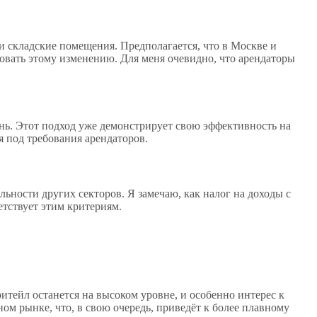
и складские помещения. Предполагается, что в Москве и
овать этому изменению. Для меня очевидно, что арендаторы
азань. Этот подход уже демонстрирует свою эффективность на
 под требования арендаторов.
ьности других секторов. Я замечаю, как налог на доходы с
етствует этим критериям.
ритейл останется на высоком уровне, и особенно интерес к
ом рынке, что, в свою очередь, приведёт к более плавному