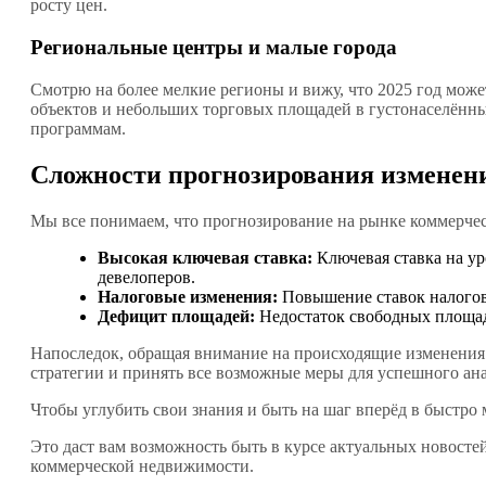
росту цен.
Региональные центры и малые города
Смотрю на более мелкие регионы и вижу, что 2025 год мож
объектов и небольших торговых площадей в густонаселённы
программам.
Сложности прогнозирования измене
Мы все понимаем, что прогнозирование на рынке коммерчес
Высокая ключевая ставка:
Ключевая ставка на у
девелоперов.
Налоговые изменения:
Повышение ставок налогов 
Дефицит площадей:
Недостаток свободных площад
Напоследок, обращая внимание на происходящие изменения в
стратегии и принять все возможные меры для успешного ан
Чтобы углубить свои знания и быть на шаг вперёд в быстр
Это даст вам возможность быть в курсе актуальных новосте
коммерческой недвижимости.