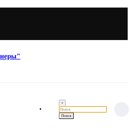
non gamestop casinos
non gamestop casinos
casinos not on gamestop
no
тнеры"
×