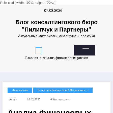
asinos
#n8n-chat { width: 100%; height: 100%; }
online casinos
non gamestop casinos
non gamestop casinos
non gamestop c
Перейти
07.08.2026
к
содержимому
Блог консалтингового бюро
"Пилипчук и Партнеры"
Актуальные материалы, аналитика и практика
Главная
Анализ финансовых рисков
Девеломпент
Концепции Коммерческой Недвижимости
Admin
16.02.2025
0 Комментарии
Анализ финансовых