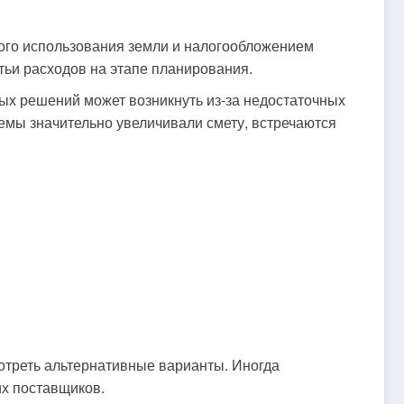
ого использования земли и налогообложением
тьи расходов на этапе планирования.
ых решений может возникнуть из-за недостаточных
емы значительно увеличивали смету, встречаются
отреть альтернативные варианты. Иногда
их поставщиков.