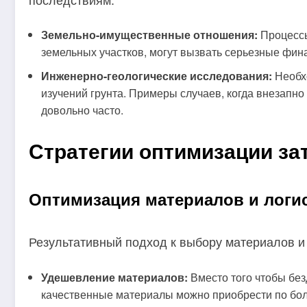
Земельно-имущественные отношения:
Процессы
земельных участков, могут вызвать серьезные фин
Инженерно-геологические исследования:
Необхо
изучений грунта. Примеры случаев, когда внезапн
довольно часто.
Стратегии оптимизации за
Оптимизация материалов и логи
Результативный подход к выбору материалов и 
Удешевление материалов:
Вместо того чтобы без
качественные материалы можно приобрести по бол