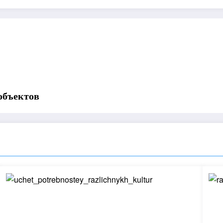
объектов