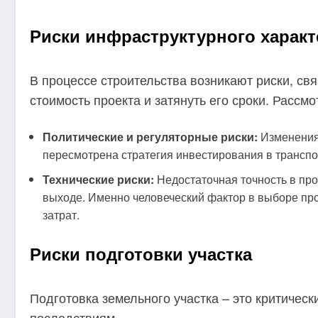
Риски инфраструктурного характ
В процессе строительства возникают риски, свя
стоимость проекта и затянуть его сроки. Рассмо
Политические и регуляторные риски:
Изменения 
пересмотрена стратегия инвестирования в транспор
Технические риски:
Недостаточная точность в про
выходе. Именно человеческий фактор в выборе пр
затрат.
Риски подготовки участка
Подготовка земельного участка – это критичес
последствиям.