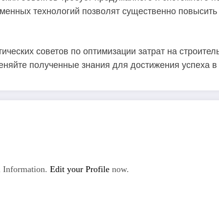
еменных технологий позволят существенно повысить
тических советов по оптимизации затрат на строител
еняйте полученные знания для достижения успеха в
 Information.
Edit your Profile
now.