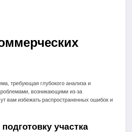
коммерческих
ема, требующая глубокого анализа и
 проблемами, возникающими из-за
гут вам избежать распространенных ошибок и
 подготовку участка