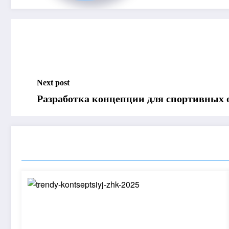
Next post
Разработка концепции для спортивных 
RELATED POSTS