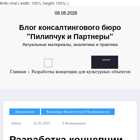
işahbet
#n8n-chat { width: 100%; height: 100%; }
online casinos
online casinos
non gamestop casinos
non gamestop casinos
Перейти
08.08.2026
к
содержимому
Блог консалтингового бюро
"Пилипчук и Партнеры"
Актуальные материалы, аналитика и практика
Главная
Разработка концепции для культурных объектов
Девеломпент
Концепции Коммерческой Недвижимости
Admin
22.02.2025
0 Комментарии
Разработка концепции