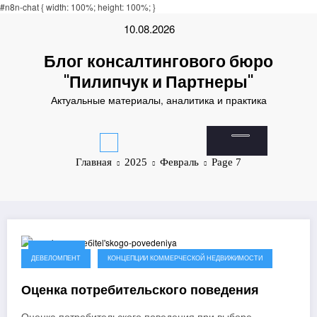
andpashabet
#n8n-chat { width: 100%; height: 100%; }
deneme bonusu
Padişahbet
online casinos
online casinos
non gamesto
Перейти
10.08.2026
к
содержимому
Блог консалтингового бюро
"Пилипчук и Партнеры"
Актуальные материалы, аналитика и практика
Главная
2025
Февраль
Page 7
07.02.2025
ДЕВЕЛОМПЕНТ
КОНЦЕПЦИИ КОММЕРЧЕСКОЙ НЕДВИЖИМОСТИ
Оценка потребительского поведения