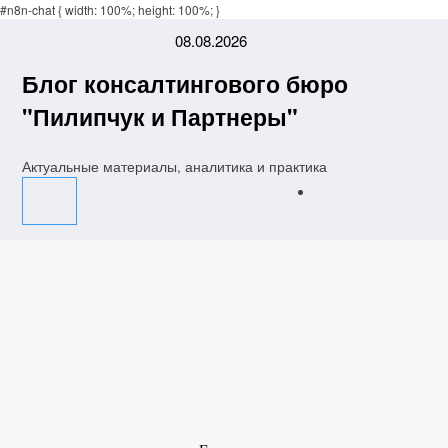
a
#n8n-chat { width: 100%; height: 100%; }
Padişahbet
online casinos
online casinos
non gamestop casinos
non gamestop cas
Перейти
08.08.2026
к
содержимому
Блог консалтингового бюро
"Пилипчук и Партнеры"
Актуальные материалы, аналитика и практика