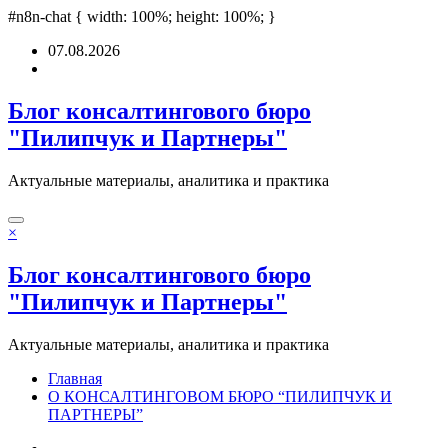
teleri
#n8n-chat { width: 100%; height: 100%; }
pusulabet
deneme bonusu
Padişahbet
online casinos
online casinos
no
Перейти
07.08.2026
к
содержимому
Блог консалтингового бюро
"Пилипчук и Партнеры"
Актуальные материалы, аналитика и практика
×
Блог консалтингового бюро
"Пилипчук и Партнеры"
Актуальные материалы, аналитика и практика
Главная
О КОНСАЛТИНГОВОМ БЮРО “ПИЛИПЧУК И
ПАРТНЕРЫ”