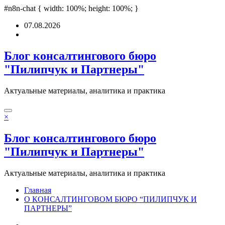
pashabet
#n8n-chat { width: 100%; height: 100%; }
grandpashabet
deneme bonusu
Padişahbet
online casinos
online 
Перейти
07.08.2026
к
содержимому
Блог консалтингового бюро
"Пилипчук и Партнеры"
Актуальные материалы, аналитика и практика
×
Блог консалтингового бюро
"Пилипчук и Партнеры"
Актуальные материалы, аналитика и практика
Главная
О КОНСАЛТИНГОВОМ БЮРО “ПИЛИПЧУК И
ПАРТНЕРЫ”