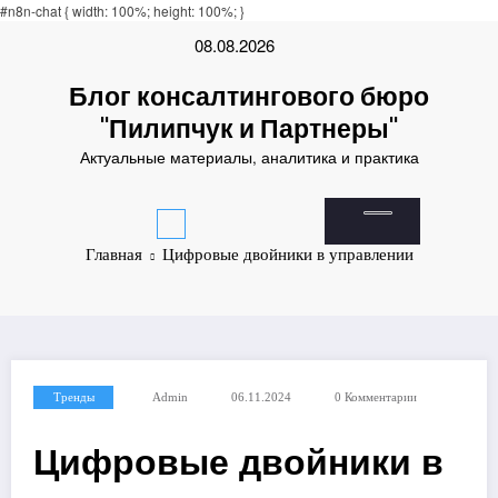
hbet
#n8n-chat { width: 100%; height: 100%; }
online casinos
online casinos
non gamestop casinos
non gamestop casinos
non
Перейти
08.08.2026
к
содержимому
Блог консалтингового бюро
"Пилипчук и Партнеры"
Актуальные материалы, аналитика и практика
Главная
Цифровые двойники в управлении
Тренды
Admin
06.11.2024
0 Комментарии
Цифровые двойники в