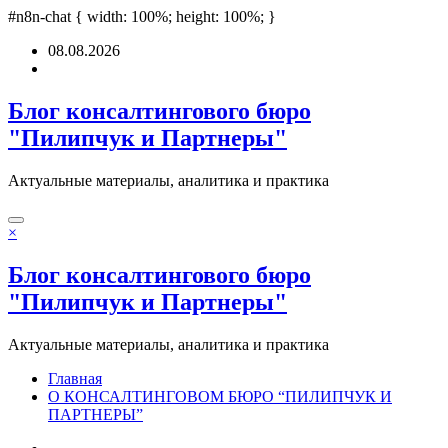
dpashabet
#n8n-chat { width: 100%; height: 100%; }
grandpashabet
türk ifşa
Padişahbet
online casinos
online casinos
Перейти
08.08.2026
к
содержимому
Блог консалтингового бюро
"Пилипчук и Партнеры"
Актуальные материалы, аналитика и практика
×
Блог консалтингового бюро
"Пилипчук и Партнеры"
Актуальные материалы, аналитика и практика
Главная
О КОНСАЛТИНГОВОМ БЮРО “ПИЛИПЧУК И
ПАРТНЕРЫ”