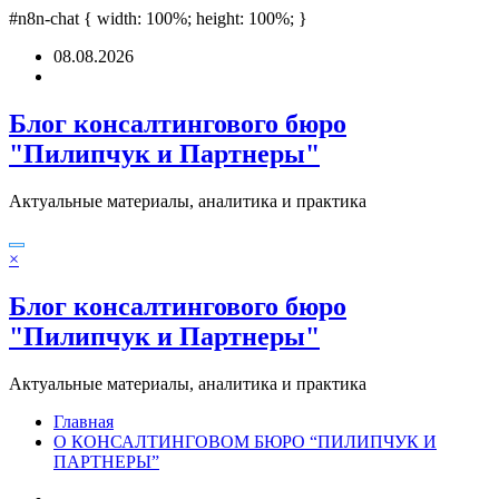
ndpashabet
#n8n-chat { width: 100%; height: 100%; }
grandpashabet
türk ifşa
Padişahbet
online casinos
online casin
Перейти
08.08.2026
к
содержимому
Блог консалтингового бюро
"Пилипчук и Партнеры"
Актуальные материалы, аналитика и практика
×
Блог консалтингового бюро
"Пилипчук и Партнеры"
Актуальные материалы, аналитика и практика
Главная
О КОНСАЛТИНГОВОМ БЮРО “ПИЛИПЧУК И
ПАРТНЕРЫ”