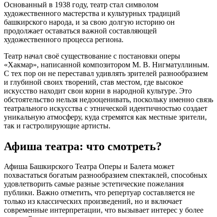
Основанный в 1938 году, театр стал символом
художественного мастерства и культурных традиций
башкирского народа, и за свою долгую историю он
продолжает оставаться важной составляющей
художественного процесса региона.
Театр начал своё существование с постановки оперы
«Хакмар», написанной композитором М. В. Нигматуллиным.
С тех пор он не переставал удивлять зрителей разнообразием
и глубиной своих творений, став местом, где высокое
искусство находит свои корни в народной культуре. Это
обстоятельство нельзя недооценивать, поскольку именно связь
театрального искусства с этнической идентичностью создает
уникальную атмосферу, куда стремятся как местные зрители,
так и гастролирующие артисты.
Афиша театра: что смотреть?
Афиша Башкирского Театра Оперы и Балета может
похвастаться богатым разнообразием спектаклей, способных
удовлетворить самые разные эстетические пожелания
публики. Важно отметить, что репертуар составляется не
только из классических произведений, но и включает
современные интерпретации, что вызывает интерес у более