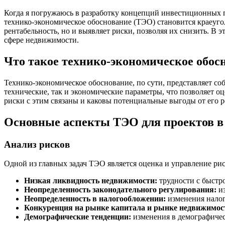
Когда я погружаюсь в разработку концепций инвестиционных п
технико-экономическое обоснование (ТЭО) становится краеуг
рентабельность, но и выявляет риски, позволяя их снизить. В
сфере недвижимости.
Что такое технико-экономическое обос
Технико-экономическое обоснование, по сути, представляет со
технические, так и экономические параметры, что позволяет о
риски с этим связаны и каковы потенциальные выгоды от его р
Основные аспекты ТЭО для проектов в
Анализ рисков
Одной из главных задач ТЭО является оценка и управление рис
Низкая ликвидность недвижимости:
трудности с быстр
Неопределенность законодательного регулирования:
из
Неопределенность в налогообложении:
изменения налог
Конкуренция на рынке капитала и рынке недвижимос
Демографические тенденции:
изменения в демографическ