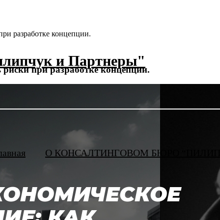
stop casinos
non gamestop casinos
non gamestop casinos
non gamestop 
при разработке концепции.
илипчук и Партнеры"
 риски при разработке концепции.
лавная
О КОНСАЛТИНГОВОМ БЮРО “ПИЛИП