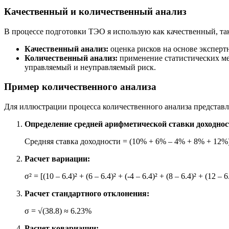
Качественный и количественный анализ
В процессе подготовки ТЭО я использую как качественный, та
Качественный анализ:
оценка рисков на основе эксперт
Количественный анализ:
применение статистических мет
управляемый и неуправляемый риск.
Пример количественного анализа
Для иллюстрации процесса количественного анализа представл
Определение средней арифметической ставки доходнос
Средняя ставка доходности = (10% + 6% – 4% + 8% + 12%)
Расчет вариации:
σ² = [(10 – 6.4)² + (6 – 6.4)² + (-4 – 6.4)² + (8 – 6.4)² + (12 – 6
Расчет стандартного отклонения:
σ = √(38.8) ≈ 6.23%
Расчет ковариации: