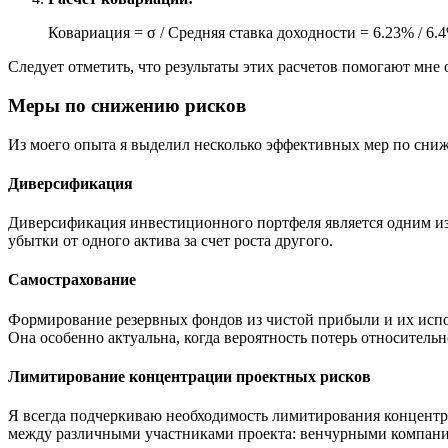
Ковариация = σ / Средняя ставка доходности = 6.23% / 6.4
Следует отметить, что результаты этих расчетов помогают мне
Меры по снижению рисков
Из моего опыта я выделил несколько эффективных мер по сни
Диверсификация
Диверсификация инвестиционного портфеля является одним из
убытки от одного актива за счет роста другого.
Самострахование
Формирование резервных фондов из чистой прибыли и их испол
Она особенно актуальна, когда вероятность потерь относитель
Лимитирование концентрации проектных рисков
Я всегда подчеркиваю необходимость лимитирования концентра
между различными участниками проекта: венчурными компани