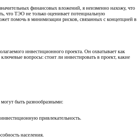
 значительных финансовых вложений, я неизменно нахожу, что
ть, что ТЭО не только оценивает потенциальную
 может помочь в минимизации рисков, связанных с концепцией в
полагаемого инвестиционного проекта. Он охватывает как
 ключевые вопросы: стоит ли инвестировать в проект, какие
и могут быть разнообразными:
а инвестиционную привлекательность.
собность населения.