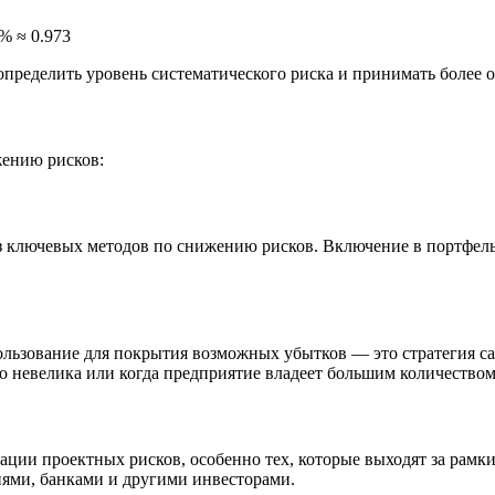
% ≈ 0.973
 определить уровень систематического риска и принимать более
жению рисков:
 ключевых методов по снижению рисков. Включение в портфель 
ьзование для покрытия возможных убытков — это стратегия сам
но невелика или когда предприятие владеет большим количество
ции проектных рисков, особенно тех, которые выходят за рамки
ями, банками и другими инвесторами.