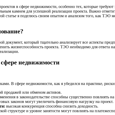
роектов в сфере недвижимости, особенно тех, которые требуют
ольным камнем для успешной реализации проекта. Важно отмети
 этой статье я поделюсь своим опытом и анализом того, как ТЭО
нование?
бой документ, который тщательно анализирует все аспекты пред
ценить жизнеспособность проекта. ТЭО необходимо для ответа на
еализации.
 сфере недвижимости
ками. В сфере недвижимости, как я убедился на практике, риск
ой продажей или обменом активов.
менения в законодательстве способны существенно повлиять н
овых законов могут увеличить финансовую нагрузку на проект.
ти:
высокая конкуренция способна снизить доходность.
ой структуре и уровне занятости могут повлиять на платежеспо