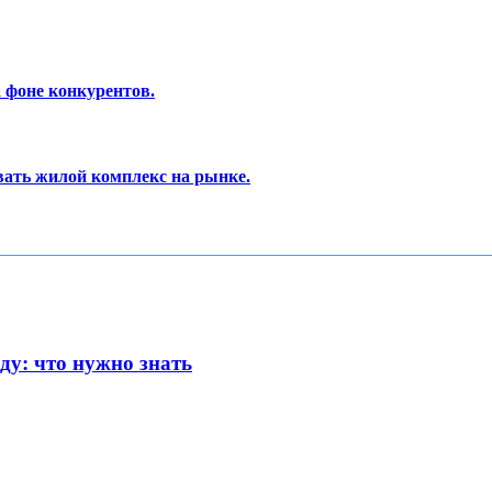
 фоне конкурентов.
ать жилой комплекс на рынке.
ду: что нужно знать